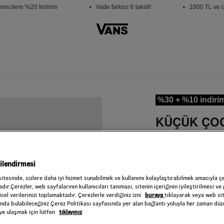
ncilere %20 İndirim
• Vade farksız 6 taksit!
• 1000 TL ve üze
%30 + %10 indiri
KÜÇÜK ÇOCU
Style : VN000D0
1.399,50 TL
2.7
gilendirmesi
White/Purple
RENK :
sitesinde, sizlere daha iyi hizmet sunabilmek ve kullanımı kolaylaştırabilmek amacıyla ç
Beden
dır.Çerezler, web sayfalarının kullanıcıları tanıması, sitenin içeriğinin iyileştirilmesi ve 
sel verilerinizi toplamaktadır. Çerezlerle verdiğiniz izni
buraya
tıklayarak veya web si
ında bulabileceğiniz Çerez Politikası sayfasında yer alan bağlantı yoluyla her zaman düze
Seçiniz
iye ulaşmak için lütfen
tıklayınız