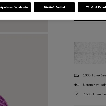
Beden
Tablosu
Ayarlarını Yapılandır
Tümünü Reddet
Tümünü Kabul
Gelince Haber Ver
Bu ürünle ilgileniyorum ve 
Email Adresi
1000 TL ve üzer
Ücretsiz ve kol
7.500 TL ve üzer