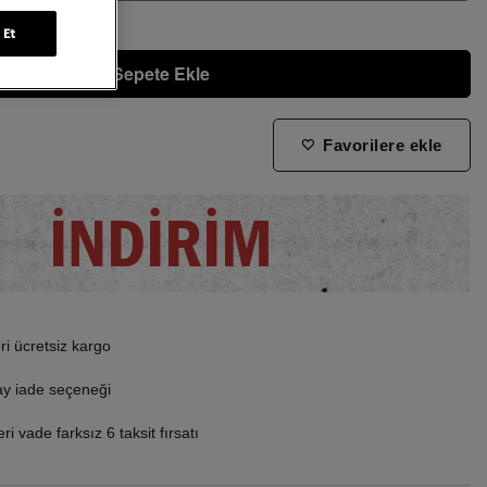
 Et
Sepete Ekle
Favorilere ekle
ne zaman tekrar stoklara gireceğini bilmek istiyorum
İNDİRİM
i ücretsiz kargo
ay iade seçeneği
i vade farksız 6 taksit fırsatı