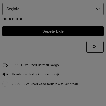
Seçiniz
Beden
Tablosu
Sepete Ekle
Gelince Haber Ver
Bu ürünle ilgileniyorum ve ne zaman tekrar stoklara gireceğini bilmek istiyorum
Email Adresi
1000 TL ve üzeri ücretsiz kargo
Ücretsiz ve kolay iade seçeneği
7.500 TL ve üzeri vade farksız 6 taksit fırsatı