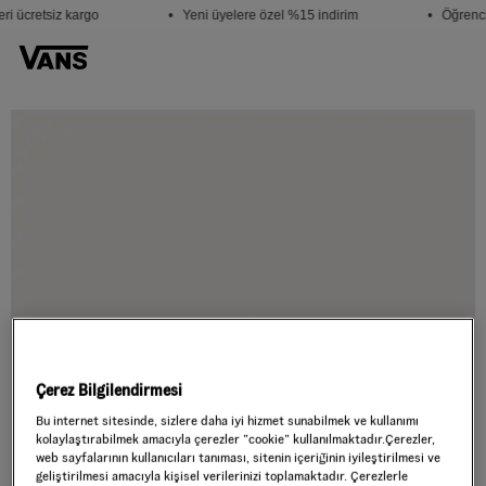
i ücretsiz kargo
• Yeni üyelere özel %15 indirim
• Öğrenci
Çerez Bilgilendirmesi
Bu internet sitesinde, sizlere daha iyi hizmet sunabilmek ve kullanımı
kolaylaştırabilmek amacıyla çerezler ”cookie” kullanılmaktadır.Çerezler,
web sayfalarının kullanıcıları tanıması, sitenin içeriğinin iyileştirilmesi ve
geliştirilmesi amacıyla kişisel verilerinizi toplamaktadır. Çerezlerle