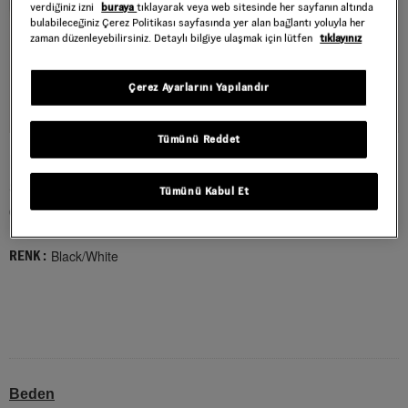
verdiğiniz izni
buraya
tıklayarak veya web sitesinde her sayfanın altında
bulabileceğiniz Çerez Politikası sayfasında yer alan bağlantı yoluyla her
zaman düzenleyebilirsiniz. Detaylı bilgiye ulaşmak için lütfen
tıklayınız
Çerez Ayarlarını Yapılandır
Tümünü Reddet
KNU SKOOL STACKLITE AYAKKABI
Style : VN000Z6MY281
Tümünü Kabul Et
6.999,00 TL
Black/White
RENK :
Beden