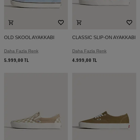
OLD SKOOL AYAKKABI
CLASSIC SLIP-ON AYAKKABI
Daha Fazla Renk
Daha Fazla Renk
5.999,00 TL
4.999,00 TL