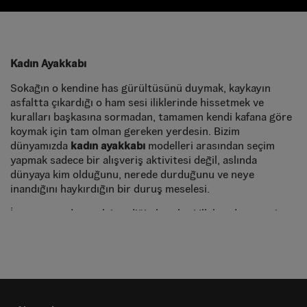
Kadın Ayakkabı
Sokağın o kendine has gürültüsünü duymak, kaykayın
asfaltta çıkardığı o ham sesi iliklerinde hissetmek ve
kuralları başkasına sormadan, tamamen kendi kafana göre
koymak için tam olman gereken yerdesin. Bizim
dünyamızda
kadın ayakkabı
modelleri arasından seçim
yapmak sadece bir alışveriş aktivitesi değil, aslında
dünyaya kim olduğunu, nerede durduğunu ve neye
inandığını haykırdığın bir duruş meselesi.
İster rampada o çok istediğin hareketi ilk kez denemenin
heyecanını yaşa, ister şehrin kaotik sokaklarında sadece
kendi tarzını konuşturarak yürü, Vans modelleriyle o özgür
ruhu her adımda, her saniye hissedebilirsin. 1966'dan bu
yana süregelen o meşhur asi miras, bugün senin cesur
adımlarınla yeniden hayat buluyor.