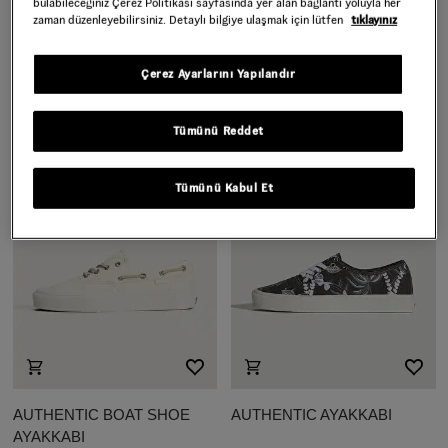
bulabileceğiniz Çerez Politikası sayfasında yer alan bağlantı yoluyla her
zaman düzenleyebilirsiniz. Detaylı bilgiye ulaşmak için lütfen
tıklayınız
OLD SKOOL 36 CUP
OLD SKOOL AYAKKABI
AYAKKABI
Çerez Ayarlarını Yapılandır
5.999,00 TL
5.999,00 TL
Tümünü Reddet
Tümünü Kabul Et
AUTHENTIC BOAT SHOE
AUTHENTIC AYAKKABI
AYAKKABI