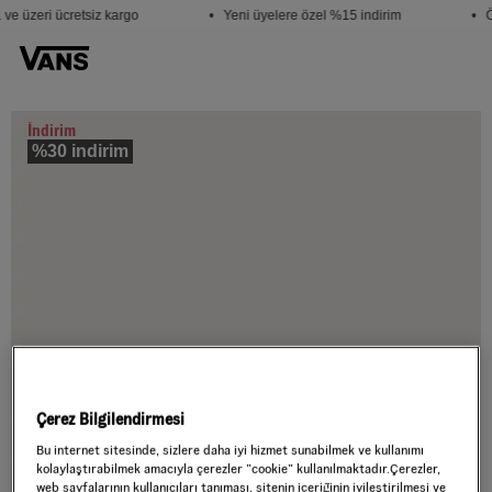
ve üzeri ücretsiz kargo
• Yeni üyelere özel %15 indirim
• Ö
İndirim
%30 indirim
Çerez Bilgilendirmesi
Bu internet sitesinde, sizlere daha iyi hizmet sunabilmek ve kullanımı
kolaylaştırabilmek amacıyla çerezler ”cookie” kullanılmaktadır.Çerezler,
web sayfalarının kullanıcıları tanıması, sitenin içeriğinin iyileştirilmesi ve