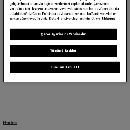
geliştirilmesi amacıyla kişisel verilerinizi toplamaktadır. Çerezlerle
verdiğiniz izni
buraya
tıklayarak veya web sitesinde her sayfanın altında
bulabileceğiniz Çerez Politikası sayfasında yer alan bağlantı yoluyla her
zaman düzenleyebilirsiniz. Detaylı bilgiye ulaşmak için lütfen
tıklayınız
Çerez Ayarlarını Yapılandır
HYLANE AYAKKABI
Tümünü Reddet
Style : VN000D8NBFB1
3.599,40 TL
5.999,00 TL
Tümünü Kabul Et
Dark Gray
RENK :
Beden