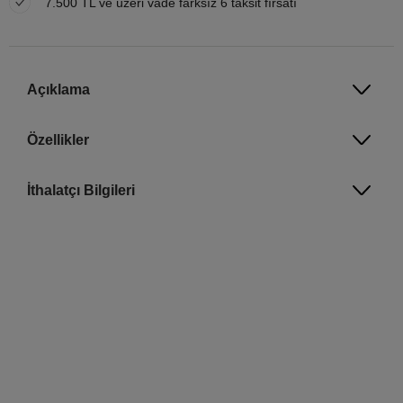
7.500 TL ve üzeri vade farksız 6 taksit fırsatı
Açıklama
Özellikler
İthalatçı Bilgileri