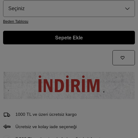
Seçiniz
Beden
Tablosu
Sepete Ekle
Gelince Haber Ver
Bu ürünle ilgileniyorum ve ne zaman tekrar stoklara gireceğini bilmek istiyorum
İNDİRİM
Email Adresi
1000 TL ve üzeri ücretsiz kargo
Ücretsiz ve kolay iade seçeneği