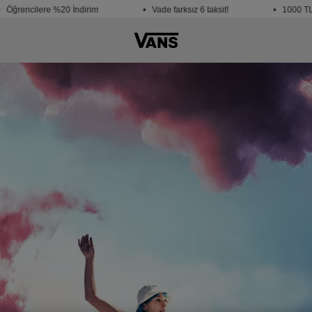
encilere %20 İndirim
• Vade farksız 6 taksit!
• 1000 TL ve ü