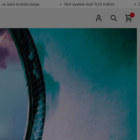
zeri ücretsiz kargo
• Yeni üyelere özel %15 indirim
• Öğren