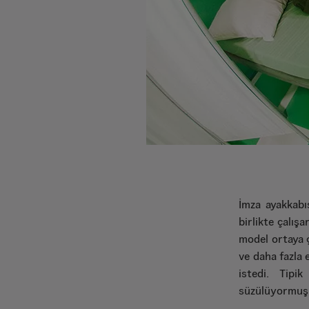
İmza ayakkabıs
birlikte çalış
model ortaya ç
ve daha fazla 
istedi. Tipi
süzülüyormuş h