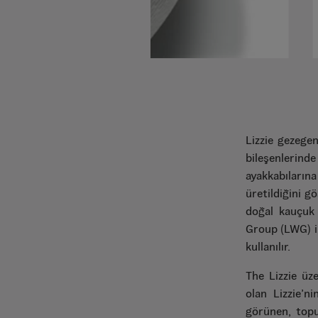
Lizzie gezege
bileşenlerinde
ayakkabıları
üretildiğini 
doğal kauçuk 
Group (LWG) il
kullanılır.
The Lizzie üze
olan Lizzie’n
görünen, topuk