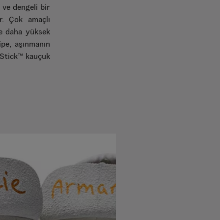
 ve dengeli bir
ir. Çok amaçlı
e daha yüksek
pe, aşınmanın
k-Stick™ kauçuk