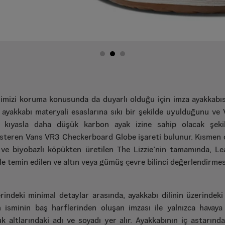
nimizi koruma konusunda da duyarlı olduğu için imza ayakkabı
 ayakkabı materyali esaslarına sıkı bir şekilde uyulduğunu ve
na kıyasla daha düşük karbon ayak izine sahip olacak şekil
gösteren Vans VR3 Checkerboard Globe işareti bulunur. Kısmen 
ve biyobazlı köpükten üretilen The Lizzie’nin tamamında, L
e temin edilen ve altın veya gümüş çevre bilinci değerlendirme
rindeki minimal detaylar arasında, ayakkabı dilinin üzerindeki 
in isminin baş harflerinden oluşan imzası ile yalnızca havaya
 altlarındaki adı ve soyadı yer alır. Ayakkabının iç astarındak