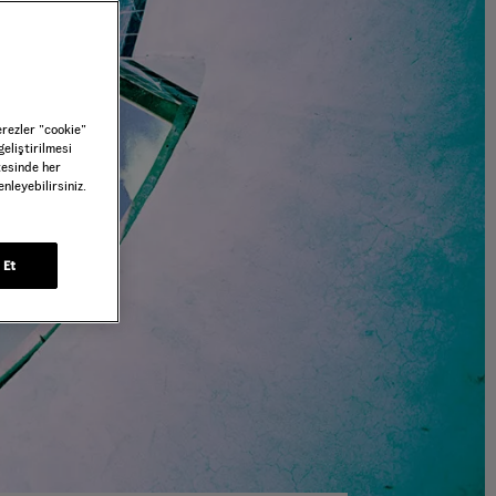
erezler ”cookie”
geliştirilmesi
tesinde her
nleyebilirsiniz.
 Et