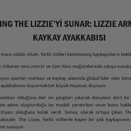
NG THE LIZZIE’Yİ SUNAR: LIZZIE A
KAYKAY AYAKKABISI
ans odaklı siluet, farklı stilleri benimsemiş kaykaycıların bekle
n itibaren vans.com.tr ve tüm Vans mağazalarında satışa sunula
siyon sporları markası ve kaykay alanında global lider olan Va
ykay ayakkabısını duyurmaktan büyük heyecan duyuyor.
ümkün olduğuna dair ön yargıları yıkarak dünyanın dört bir 
zzie adına oluşturduğu bu modeli yaratırken onun konu hakkı
htiyacı olduğuna kulak verdi. Sonuç olarak ortaya çıkan The
ısıdır. The Lizzie, farklı stillerde kayan bir çok kaykaycının i
yim sunuyor.