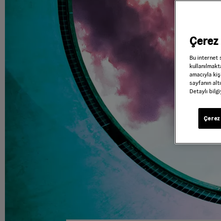
Çerez 
Bu internet 
kullanılmakta
amacıyla kişi
sayfanın alt
Detaylı bilg
Çerez 