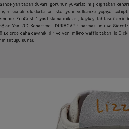
a ince yan taban duvarı, görünür, yuvarlatılmış dış taban kenarı
 için esnek oluklarla birlikte yeni vulkanize yapıya sahipt
kemmel EcoCush™ yastıklama miktarı, kaykay tahtası üzerind
ağlar. Yeni 3D Kabartmalı DURACAP™ parmak ucu ve Sidestri
ölgelerde daha dayanıklıdır ve yeni mikro waffle taban ile Sic
in tutuşu sunar.