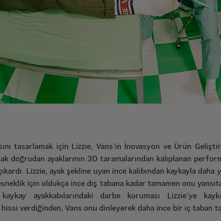
ını tasarlamak için Lizzie, Vans’in İnovasyon ve Ürün Geliştir
arak doğrudan ayaklarının 3D taramalarından kalıplanan perfor
ıkardı. Lizzie, ayak şekline uyan ince kalıbından kaykayla daha 
esneklik için oldukça ince dış tabana kadar tamamen onu yansıt
k kaykay ayakkabılarındaki darbe koruması Lizzie’ye kayk
issi verdiğinden, Vans onu dinleyerek daha ince bir iç taban ta