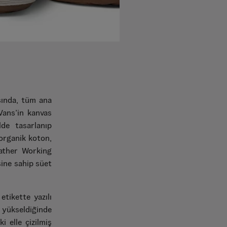
sında, tüm ana
 Vans’in kanvas
de tasarlanıp
organik koton,
eather Working
sine sahip süet
etikette yazılı
 yükseldiğinde
i elle çizilmiş