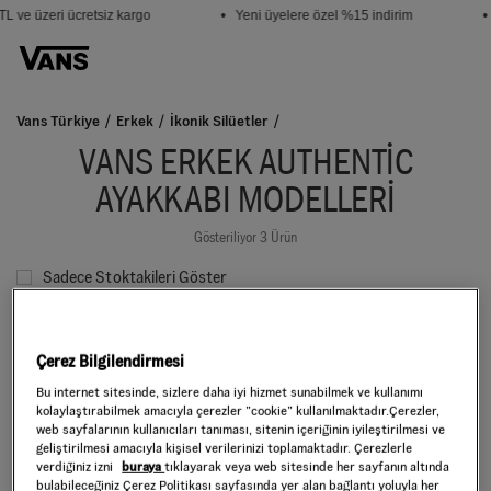
L ve üzeri ücretsiz kargo
• Yeni üyelere özel %15 indirim
•
Vans Türkiye
Erkek
İkonik Silüetler
VANS ERKEK AUTHENTIC
AYAKKABI MODELLERI
Gösteriliyor 3 Ürün
Sadece Stoktakileri Göster
Filtrele
Sırala:
Seçiniz
Çerez Bilgilendirmesi
Bu internet sitesinde, sizlere daha iyi hizmet sunabilmek ve kullanımı
kolaylaştırabilmek amacıyla çerezler ”cookie” kullanılmaktadır.Çerezler,
web sayfalarının kullanıcıları tanıması, sitenin içeriğinin iyileştirilmesi ve
geliştirilmesi amacıyla kişisel verilerinizi toplamaktadır. Çerezlerle
verdiğiniz izni
buraya
tıklayarak veya web sitesinde her sayfanın altında
bulabileceğiniz Çerez Politikası sayfasında yer alan bağlantı yoluyla her