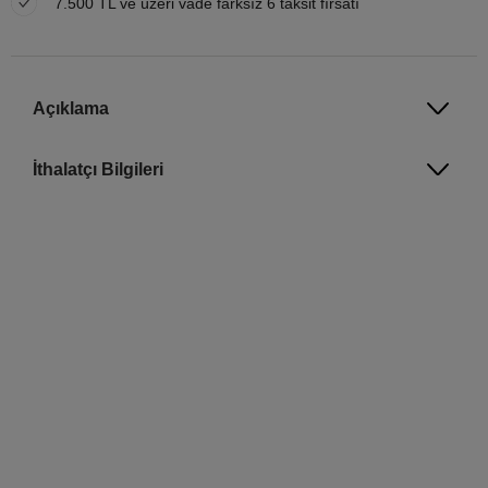
7.500 TL ve üzeri vade farksız 6 taksit fırsatı
Açıklama
İthalatçı Bilgileri