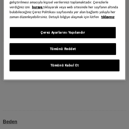
geliştirilmesi amacıyla kişisel verilerinizi toplamaktadır. Çerezlerle
verdiğiniz izni
buraya
tıklayarak veya web sitesinde her sayfanın altında
bulabileceğiniz Çerez Politikası sayfasında yer alan bağlantı yoluyla her
zaman düzenleyebilirsiniz. Detaylı bilgiye ulaşmak için lütfen
tıklayınız
Çerez Ayarlarını Yapılandır
Tümünü Reddet
DENIM STATION CEKET
Style : VN000T6EGCF1
Tümünü Kabul Et
5.219,40 TL
8.699,00 TL
Natural Seed
RENK :
Beden