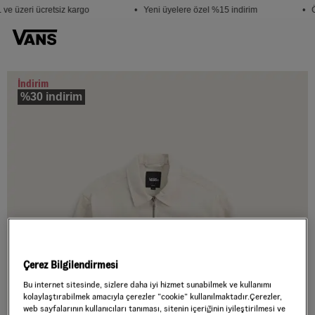
ve üzeri ücretsiz kargo
• Yeni üyelere özel %15 indirim
• Ö
İndirim
%30 indirim
Çerez Bilgilendirmesi
Bu internet sitesinde, sizlere daha iyi hizmet sunabilmek ve kullanımı
kolaylaştırabilmek amacıyla çerezler ”cookie” kullanılmaktadır.Çerezler,
web sayfalarının kullanıcıları tanıması, sitenin içeriğinin iyileştirilmesi ve