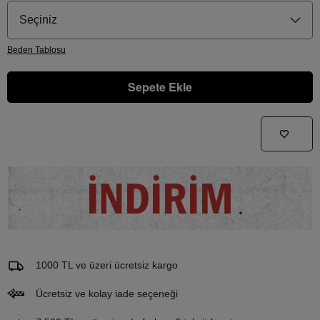
Seçiniz
Beden
Tablosu
Sepete Ekle
Gelince Haber Ver
Bu ürünle ilgileniyorum ve ne zaman tekrar stoklara gireceğini bilmek istiyorum
İNDİRİM
Email Adresi
1000 TL ve üzeri ücretsiz kargo
Ücretsiz ve kolay iade seçeneği