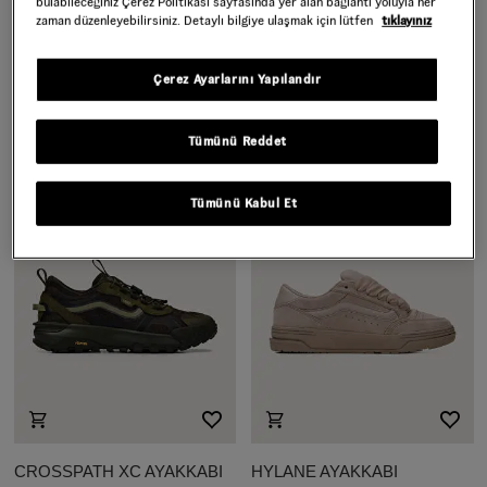
bulabileceğiniz Çerez Politikası sayfasında yer alan bağlantı yoluyla her
zaman düzenleyebilirsiniz. Detaylı bilgiye ulaşmak için lütfen
tıklayınız
CROSSPATH AYAKKABI
SKATE OLD SKOOL
AYAKKABI
Çerez Ayarlarını Yapılandır
Daha Fazla Renk
Daha Fazla Renk
7.999,00 TL
5.599,30 TL
4.999,00 TL
3.499,30 TL
Tümünü Reddet
%30 indirim
%30 indirim
Tümünü Kabul Et
CROSSPATH XC AYAKKABI
HYLANE AYAKKABI