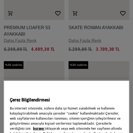
PREMIUM LOAFER 53
SKATE ROWAN AYAKKABI
AYAKKABI
Daha Fazla Renk
Daha Fazla Renk
6.299,00 TL
4.409,30 TL
5.299,00 TL
3.709,30 TL
%30 indirim
%30 indirim
Çerez Bilgilendirmesi
Bu internet sitesinde, sizlere daha iyi hizmet sunabilmek ve kullanımı
kolaylaştırabilmek amacıyla çerezler ”cookie” kullanılmaktadır.Çerezler,
web sayfalarının kullanıcıları tanıması, sitenin içeriğinin iyileştirilmesi ve
geliştirilmesi amacıyla kişisel verilerinizi toplamaktadır. Çerezlerle
verdiğiniz izni
buraya
tıklayarak veya web sitesinde her sayfanın altında