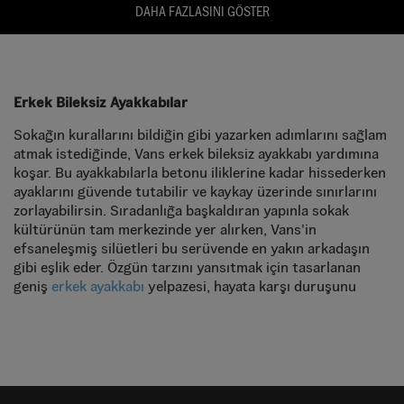
DAHA FAZLASINI GÖSTER
Erkek Bileksiz Ayakkabılar
Sokağın kurallarını bildiğin gibi yazarken adımlarını sağlam
atmak istediğinde, Vans erkek bileksiz ayakkabı yardımına
koşar. Bu ayakkabılarla betonu iliklerine kadar hissederken
ayaklarını güvende tutabilir ve kaykay üzerinde sınırlarını
zorlayabilirsin. Sıradanlığa başkaldıran yapınla sokak
kültürünün tam merkezinde yer alırken, Vans'in
efsaneleşmiş silüetleri bu serüvende en yakın arkadaşın
gibi eşlik eder. Özgün tarzını yansıtmak için tasarlanan
geniş
erkek ayakkabı
yelpazesi, hayata karşı duruşunu
netleştiren kusursuz bir stil ile sokağın o tükenmez
enerjisini her an üzerinde hissetmene imkan tânır. Kendini
özgürce ifade etmenin önündeki tüm engelleri kaldıran bu
parçaları şimdi keşfet, günün her saatinde seninle birlikte
şehirde kendi rüzgarını estir!