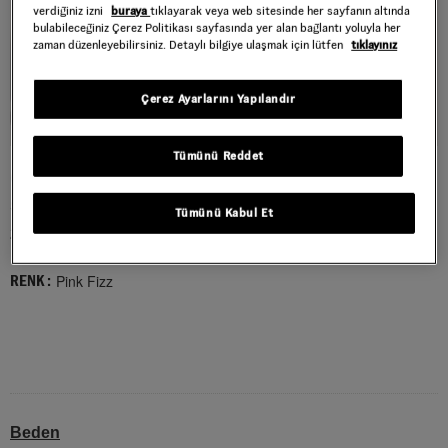
verdiğiniz izni
buraya
tıklayarak veya web sitesinde her sayfanın altında
bulabileceğiniz Çerez Politikası sayfasında yer alan bağlantı yoluyla her
zaman düzenleyebilirsiniz. Detaylı bilgiye ulaşmak için lütfen
tıklayınız
Çerez Ayarlarını Yapılandır
Tümünü Reddet
ÇOCUK VANS UTILITY SIRT ÇANTASI
Style : VN000PSFFRQ1
Tümünü Kabul Et
2.799,00 TL
Pink Fizz
RENK :
Beden