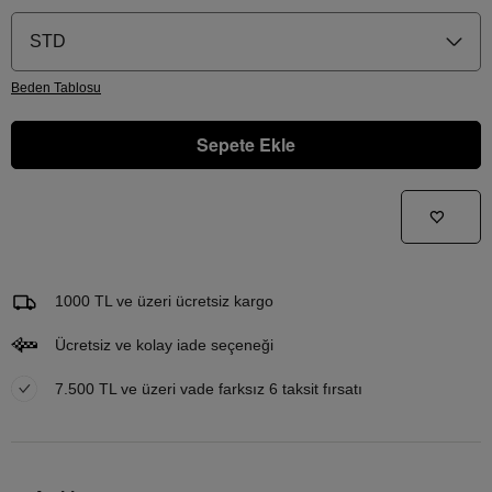
STD
Beden
Tablosu
Sepete Ekle
Gelince Haber Ver
Bu ürünle ilgileniyorum ve ne zaman tekrar stoklara gireceğini bilmek istiyorum
Email Adresi
1000 TL ve üzeri ücretsiz kargo
Ücretsiz ve kolay iade seçeneği
7.500 TL ve üzeri vade farksız 6 taksit fırsatı