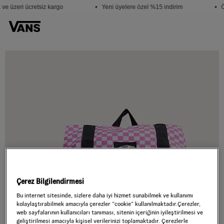
ve üzeri ücretsiz kargo
• Yeni üyelere özel %15 indirim
• Ö
Çerez Bilgilendirmesi
Bu internet sitesinde, sizlere daha iyi hizmet sunabilmek ve kullanımı
kolaylaştırabilmek amacıyla çerezler ”cookie” kullanılmaktadır.Çerezler,
web sayfalarının kullanıcıları tanıması, sitenin içeriğinin iyileştirilmesi ve
geliştirilmesi amacıyla kişisel verilerinizi toplamaktadır. Çerezlerle