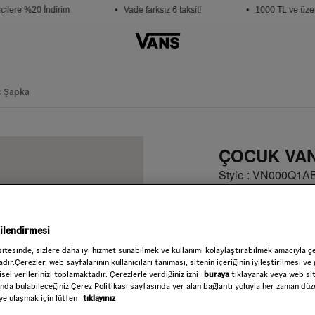
lere %20 İndirim
• Vade farksız 6 taksit!
• 1000 TL ve üzeri 
c Şapka
ÇOCUK VAN
Style : VN000Q1A
1.699,00 TL
Black
RENK :
gilendirmesi
Beden
sitesinde, sizlere daha iyi hizmet sunabilmek ve kullanımı kolaylaştırabilmek amacıyla ç
dır.Çerezler, web sayfalarının kullanıcıları tanıması, sitenin içeriğinin iyileştirilmesi ve 
sel verilerinizi toplamaktadır. Çerezlerle verdiğiniz izni
buraya
tıklayarak veya web si
STD
ında bulabileceğiniz Çerez Politikası sayfasında yer alan bağlantı yoluyla her zaman düze
iye ulaşmak için lütfen
tıklayınız