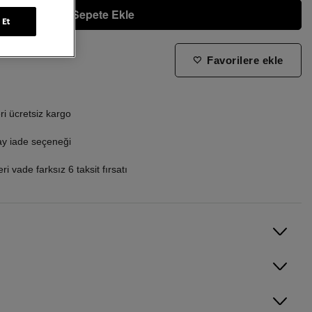
Sepete Ekle
 Et
Favorilere ekle
ne zaman tekrar stoklara gireceğini bilmek istiyorum
i ücretsiz kargo
ay iade seçeneği
i vade farksız 6 taksit fırsatı