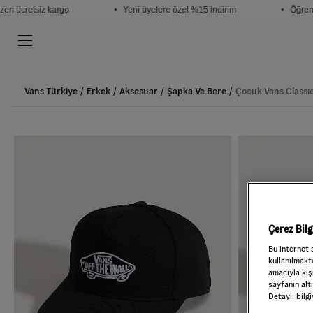
ri ücretsiz kargo
• Yeni üyelere özel %15 indirim
• Öğrenci
Vans Türkiye
Erkek
Aksesuar
Şapka Ve Bere
Çocuk Vans Classı
Çerez Bil
Bu internet 
kullanılmakta
amacıyla kişi
sayfanın alt
Detaylı bilg