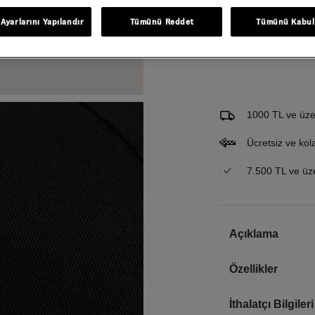
Ayarlarını Yapılandır
Tümünü Reddet
Tümünü Kabul
Gelince Haber Ver
Bu ürünle ilgileniyorum ve 
Email Adresi
1000 TL ve üzer
Ücretsiz ve kol
7.500 TL ve üzer
Açıklama
Özellikler
İthalatçı Bilgileri