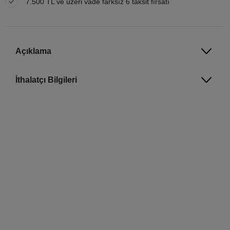
7.500 TL ve üzeri vade farksız 6 taksit fırsatı
Açıklama
İthalatçı Bilgileri