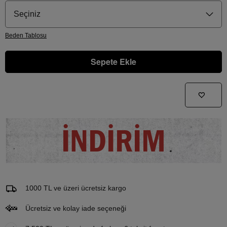
Seçiniz
Beden
Tablosu
Sepete Ekle
Gelince Haber Ver
Bu ürünle ilgileniyorum ve ne zaman tekrar stoklara gireceğini bilmek istiyorum
İNDİRİM
Email Adresi
1000 TL ve üzeri ücretsiz kargo
Ücretsiz ve kolay iade seçeneği