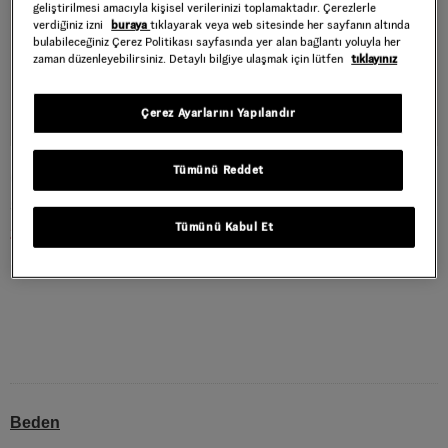
geliştirilmesi amacıyla kişisel verilerinizi toplamaktadır. Çerezlerle
verdiğiniz izni
buraya
tıklayarak veya web sitesinde her sayfanın altında
bulabileceğiniz Çerez Politikası sayfasında yer alan bağlantı yoluyla her
zaman düzenleyebilirsiniz. Detaylı bilgiye ulaşmak için lütfen
tıklayınız
Çerez Ayarlarını Yapılandır
Tümünü Reddet
ÇOCUK MARY JANE AYAKKABI (4-8 YAŞ)
Style : VN000CYKFSB1
Tümünü Kabul Et
2.039,40 TL
3.399,00 TL
Rust Bronze
RENK :
Beden