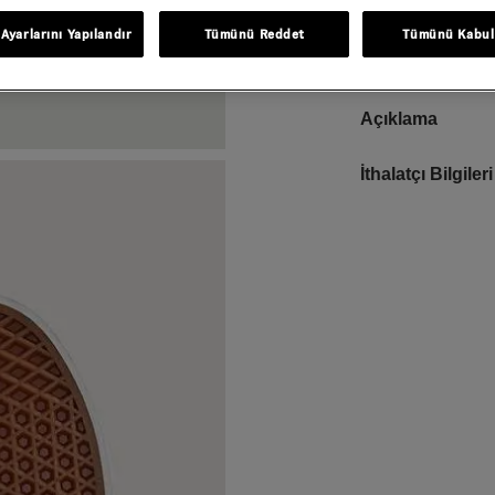
Ayarlarını Yapılandır
Tümünü Reddet
Tümünü Kabul
Açıklama
Gelince Haber Ver
Bu ürünle ilgileniyorum ve 
İthalatçı Bilgileri
Email Adresi