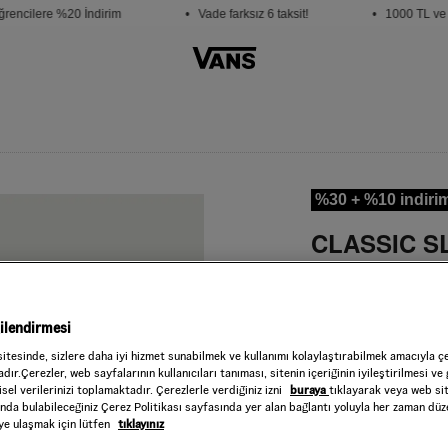
encilere %20 İndirim
• Vade farksız 6 taksit!
• 1000 TL ve üz
%30 + %10 indiri
CLASSIC S
Style : VN000DA
2.759,40 TL
4.5
gilendirmesi
Rust Bronze
RENK :
sitesinde, sizlere daha iyi hizmet sunabilmek ve kullanımı kolaylaştırabilmek amacıyla ç
Beden
dır.Çerezler, web sayfalarının kullanıcıları tanıması, sitenin içeriğinin iyileştirilmesi ve 
sel verilerinizi toplamaktadır. Çerezlerle verdiğiniz izni
buraya
tıklayarak veya web si
ında bulabileceğiniz Çerez Politikası sayfasında yer alan bağlantı yoluyla her zaman düze
Seçiniz
iye ulaşmak için lütfen
tıklayınız