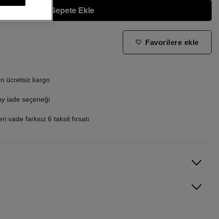
Sepete Ekle
Favorilere ekle
ne zaman tekrar stoklara gireceğini bilmek istiyorum
i ücretsiz kargo
ay iade seçeneği
i vade farksız 6 taksit fırsatı