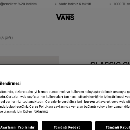
rencilere %20 İndirim
• Vade farksız 6 taksit!
• 1000 TL ve ü
(3 Çift)
CLASSIC C
Style : VN000QBU
999,00 TL
gilendirmesi
Black/White
RENK :
sitesinde, sizlere daha iyi hizmet sunabilmek ve kullanımı kolaylaştırabilmek amacıyla ç
dır.Çerezler, web sayfalarının kullanıcıları tanıması, sitenin içeriğinin iyileştirilmesi ve 
Beden
sel verilerinizi toplamaktadır. Çerezlerle verdiğiniz izni
buraya
tıklayarak veya web si
ında bulabileceğiniz Çerez Politikası sayfasında yer alan bağlantı yoluyla her zaman düze
iye ulaşmak için lütfen
tıklayınız
Seçiniz
Ayarlarını Yapılandır
Tümünü Reddet
Tümünü Kabul