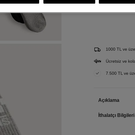
Gelince Haber Ver
Bu ürünle ilgileniyorum ve 
Email Adresi
1000 TL ve üzer
Ücretsiz ve kol
7.500 TL ve üzer
Açıklama
İthalatçı Bilgileri