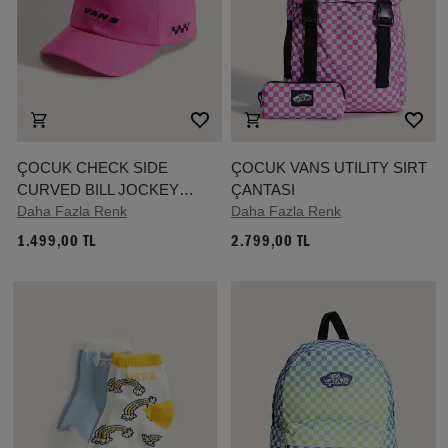
ÇOCUK CHECK SIDE
ÇOCUK VANS UTILITY SIRT
CURVED BILL JOCKEY
ÇANTASI
ŞAPKA (4-8 YAŞ)
Daha Fazla Renk
Daha Fazla Renk
1.499,00 TL
2.799,00 TL