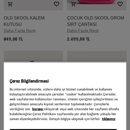
OLD SKOOL KALEM
ÇOCUK OLD SKOOL GROM
KUTUSU
SIRT ÇANTASI
Daha Fazla Renk
Daha Fazla Renk
849,00 TL
2.499,00 TL
Çerez Bilgilendirmesi
Bu internet sitesinde, sizlere daha iyi hizmet sunabilmek ve kullanımı
kolaylaştırabilmek amacıyla çerezler ”cookie” kullanılmaktadır.Çerezler,
web sayfalarının kullanıcıları tanıması, sitenin içeriğinin iyileştirilmesi ve
geliştirilmesi amacıyla kişisel verilerinizi toplamaktadır. Çerezlerle
verdiğiniz izni
buraya
tıklayarak veya web sitesinde her sayfanın altında
bulabileceğiniz Çerez Politikası sayfasında yer alan bağlantı yoluyla her
zaman düzenleyebilirsiniz. Detaylı bilgiye ulaşmak için lütfen
tıklayınız