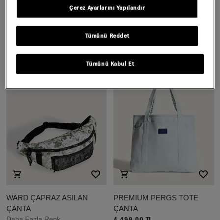
ÇOCUK OLD SKOOL GROM
ÇOCUK STRETCH LOGO
Çerez Ayarlarını Yapılandır
SIRT ÇANTASI
TALL BERE
Daha Fazla Renk
1.399,00 TL
Tümünü Reddet
2.499,00 TL
Tümünü Kabul Et
WARD ÇAPRAZ ASILAN
PREMIUM PERGS TOTE
ÇANTA
ÇANTA
Daha Fazla Renk