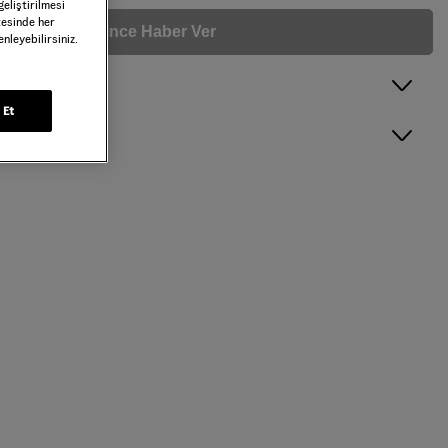
geliştirilmesi
tesinde her
Gelince Haber Ver
nleyebilirsiniz.
 Et
ne zaman tekrar stoklara gireceğini bilmek istiyorum