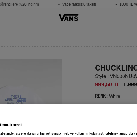
encilere %20 İndirim
• Vade farksız 6 taksit!
• 1000 TL ve ü
CHUCKLING
Style : VN000NU
999,50 TL
1.999
White
RENK :
Beden
Seçiniz
gilendirmesi
sitesinde, sizlere daha iyi hizmet sunabilmek ve kullanımı kolaylaştırabilmek amacıyla ç