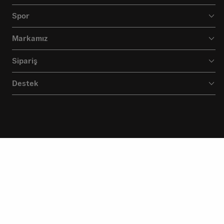
Spor
Markamız
Sipariş
Destek