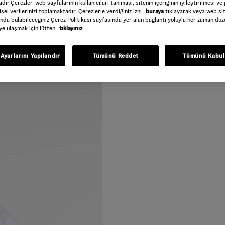
dır.Çerezler, web sayfalarının kullanıcıları tanıması, sitenin içeriğinin iyileştirilmesi ve 
sel verilerinizi toplamaktadır. Çerezlerle verdiğiniz izni
buraya
tıklayarak veya web si
ında bulabileceğiniz Çerez Politikası sayfasında yer alan bağlantı yoluyla her zaman düze
iye ulaşmak için lütfen
tıklayınız
Açıklama
Gelince Haber Ver
Ayarlarını Yapılandır
Tümünü Reddet
Tümünü Kabul
Bu ürünle ilgileniyorum ve 
İthalatçı Bilgileri
Email Adresi