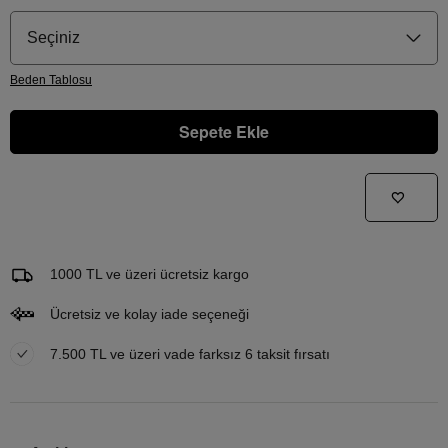
Seçiniz
Beden
Tablosu
Sepete Ekle
Gelince Haber Ver
Bu ürünle ilgileniyorum ve ne zaman tekrar stoklara gireceğini bilmek istiyorum
Email Adresi
1000 TL ve üzeri ücretsiz kargo
Ücretsiz ve kolay iade seçeneği
7.500 TL ve üzeri vade farksız 6 taksit fırsatı