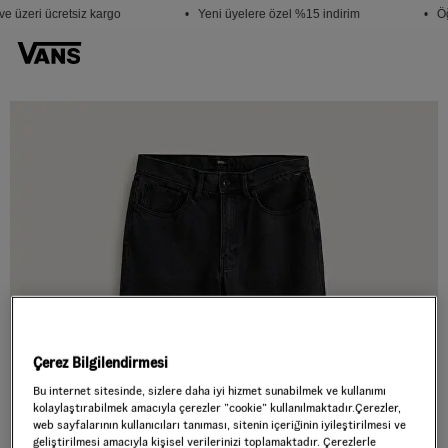
e üzeri ücretsiz kargo
• Yeni üyelere özel %15 indirim
• Öğ
Çerez Bilgilendirmesi
Bu internet sitesinde, sizlere daha iyi hizmet sunabilmek ve kullanımı
kolaylaştırabilmek amacıyla çerezler ”cookie” kullanılmaktadır.Çerezler,
web sayfalarının kullanıcıları tanıması, sitenin içeriğinin iyileştirilmesi ve
geliştirilmesi amacıyla kişisel verilerinizi toplamaktadır. Çerezlerle