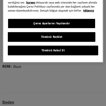
verdiğiniz izni
buraya
tıklayarak veya web sitesinde her sayfanın altında
bulabileceğiniz Çerez Politikası sayfasında yer alan bağlantı yoluyla her
zaman düzenleyebilirsiniz. Detaylı bilgiye ulaşmak için lütfen
tıklayınız
Çerez Ayarlarını Yapılandır
Tümünü Reddet
CHECK-5 LOOSE DENIM PANTOLON
Style : VN000PQHBLK1
Tümünü Kabul Et
4.199,00 TL
Black
RENK :
Beden