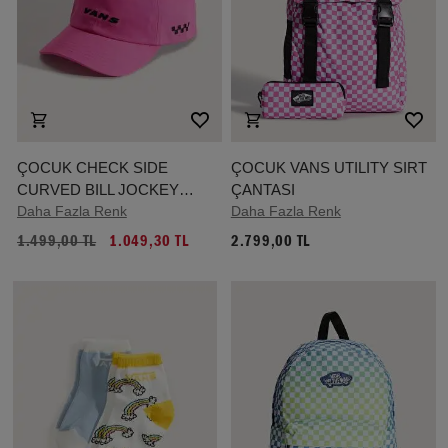
ÇOCUK CHECK SIDE
ÇOCUK VANS UTILITY SIRT
CURVED BILL JOCKEY
ÇANTASI
ŞAPKA (4-8 YAŞ)
Daha Fazla Renk
Daha Fazla Renk
1.499,00 TL
1.049,30 TL
2.799,00 TL