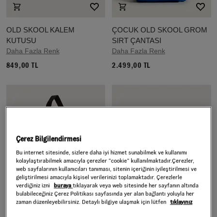
OLD SKOOL KALEM
ÇOCUK OLD SKOOL GROM
KUTUSU
SIRT ÇANTASI
Daha Fazla Renk
Daha Fazla Renk
849,00 TL
2.499,00 TL
Çerez Bilgilendirmesi
Bu internet sitesinde, sizlere daha iyi hizmet sunabilmek ve kullanımı
kolaylaştırabilmek amacıyla çerezler ”cookie” kullanılmaktadır.Çerezler,
web sayfalarının kullanıcıları tanıması, sitenin içeriğinin iyileştirilmesi ve
geliştirilmesi amacıyla kişisel verilerinizi toplamaktadır. Çerezlerle
verdiğiniz izni
buraya
tıklayarak veya web sitesinde her sayfanın altında
bulabileceğiniz Çerez Politikası sayfasında yer alan bağlantı yoluyla her
zaman düzenleyebilirsiniz. Detaylı bilgiye ulaşmak için lütfen
tıklayınız