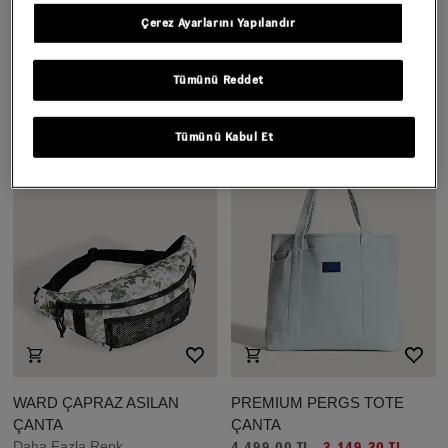
ÇOCUK OLD SKOOL GROM
ÇOCUK STRETCH LOGO
Çerez Ayarlarını Yapılandır
SIRT ÇANTASI
TALL BERE
Daha Fazla Renk
1.399,00 TL
Tümünü Reddet
2.499,00 TL
Tümünü Kabul Et
WARD ÇAPRAZ ASILAN
PREMIUM PERGS TOTE
ÇANTA
ÇANTA
Daha Fazla Renk