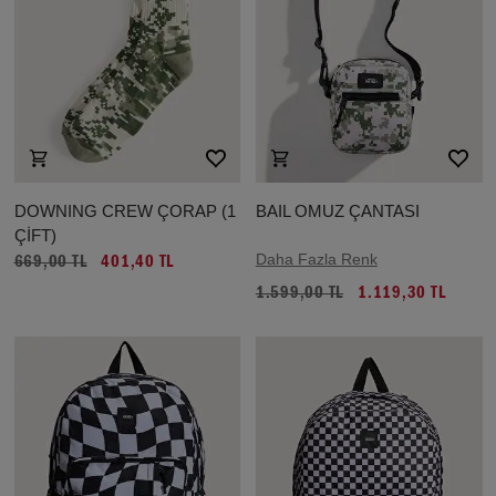
DOWNING CREW ÇORAP (1
BAIL OMUZ ÇANTASI
ÇİFT)
Daha Fazla Renk
669,00 TL
401,40 TL
1.599,00 TL
1.119,30 TL