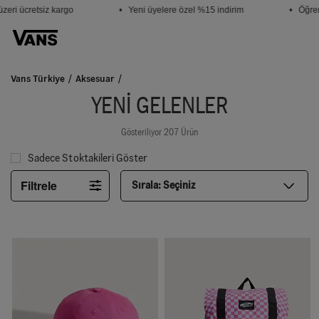
i ücretsiz kargo
• Yeni üyelere özel %15 indirim
• Öğrencil
Vans Türkiye
Aksesuar
YENI GELENLER
Gösteriliyor 207 Ürün
Sadece Stoktakileri Göster
Filtrele
Sırala:
Seçiniz