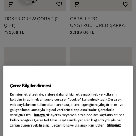
TICKER CREW ÇORAP (2
CABALLERO
ÇİFT)
UNSTRUCTURED ŞAPKA
799,00 TL
2.199,00 TL
Çerez Bilgilendirmesi
Bu internet sitesinde, sizlere daha iyi hizmet sunabilmek ve kullanımı
kolaylaştırabilmek amacıyla çerezler ”cookie” kullanılmaktadır.Çerezler,
web sayfalarının kullanıcıları tanıması, sitenin içeriğinin iyileştirilmesi ve
geliştirilmesi amacıyla kişisel verilerinizi toplamaktadır. Çerezlerle
verdiğiniz izni
buraya
tıklayarak veya web sitesinde her sayfanın altında
bulabileceğiniz Çerez Politikası sayfasında yer alan bağlantı yoluyla her
zaman düzenleyebilirsiniz. Detaylı bilgiye ulaşmak için lütfen
tıklayınız
LEFTY SCRIPT CURVED
BOW BACK CURVED BILL