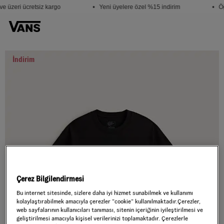
e üzeri ücretsiz kargo
• Yeni üyelere özel %15 indirim
• Öğ
İndirim
Çerez Bilgilendirmesi
Bu internet sitesinde, sizlere daha iyi hizmet sunabilmek ve kullanımı
kolaylaştırabilmek amacıyla çerezler ”cookie” kullanılmaktadır.Çerezler,
web sayfalarının kullanıcıları tanıması, sitenin içeriğinin iyileştirilmesi ve
geliştirilmesi amacıyla kişisel verilerinizi toplamaktadır. Çerezlerle