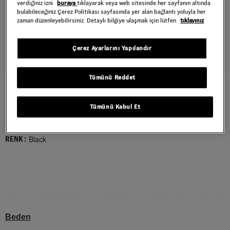
verdiğiniz izni
buraya
tıklayarak veya web sitesinde her sayfanın altında
bulabileceğiniz Çerez Politikası sayfasında yer alan bağlantı yoluyla her
zaman düzenleyebilirsiniz. Detaylı bilgiye ulaşmak için lütfen
tıklayınız
Çerez Ayarlarını Yapılandır
Tümünü Reddet
BARBED HEART LOOSE TİŞÖRT
Style : VN000W02BLK1
Tümünü Kabul Et
1.259,30 TL
1.799,00 TL
Black
RENK :
Beden