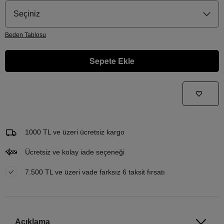
Seçiniz
Beden
Tablosu
Sepete Ekle
Gelince Haber Ver
Bu ürünle ilgileniyorum ve ne zaman tekrar stoklara gireceğini bilmek istiyorum
Email Adresi
1000 TL ve üzeri ücretsiz kargo
Ücretsiz ve kolay iade seçeneği
7.500 TL ve üzeri vade farksız 6 taksit fırsatı
Açıklama