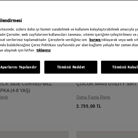
gilendirmesi
sitesinde, sizlere daha iyi hizmet sunabilmek ve kullanımı kolaylaştırabilmek amacıyla ç
dır.Çerezler, web sayfalarının kullanıcıları tanıması, sitenin içeriğinin iyileştirilmesi ve 
sel verilerinizi toplamaktadır. Çerezlerle verdiğiniz izni
buraya
tıklayarak veya web si
ında bulabileceğiniz Çerez Politikası sayfasında yer alan bağlantı yoluyla her zaman düze
iye ulaşmak için lütfen
tıklayınız
Ayarlarını Yapılandır
Tümünü Reddet
Tümünü Kabul
CK SIDE CURVED BILL
ÇOCUK VANS UTILITY SIRT
KA (4-8 YAŞ)
Renk
Daha Fazla Renk
2.799,00 TL