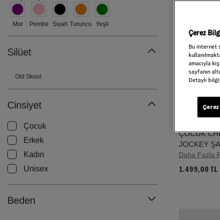
Mor
Pembe
Siyah
Turuncu
Yeşil
Çerez Bil
Bu internet 
Silüet
kullanılmakta
amacıyla kişi
sayfanın alt
Old Skool
Detaylı bilg
Cinsiyet
Çerez 
Çocuk
ÇOCUK CHE
Erkek
JOCKEY ŞAP
Kadın
Daha Fazla 
Unisex
1.499,00 TL
Beden