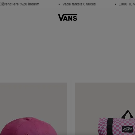
encilere %20 İndirim
• Vade farksız 6 taksit!
• 1000 TL ve üz