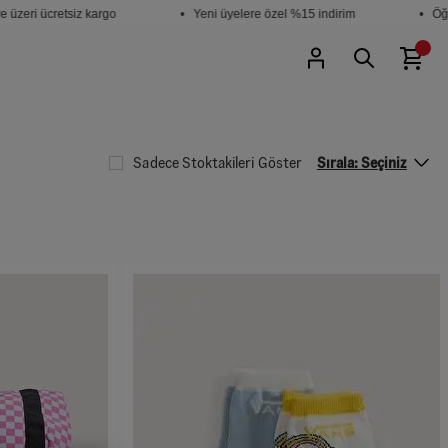
eri ücretsiz kargo
• Yeni üyelere özel %15 indirim
• Öğrenc
Sadece Stoktakileri Göster
Sırala:
Seçiniz