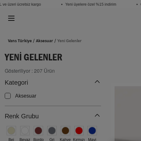
 üzeri ücretsiz kargo
• Yeni üyelere özel %15 indirim
• Öğr
Vans Türkiye
Aksesuar
Yeni Gelenler
YENI GELENLER
Gösteriliyor :
207
Ürün
Kategori
Aksesuar
Renk Grubu
Bej
Beyaz
Bordo
Gri
Kahve
Kırmızı
Mavi