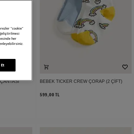
erezler ”cookie”
geliştirilmesi
tesinde her
nleyebilirsiniz.
 Et
 ÇANTASI
BEBEK TICKER CREW ÇORAP (2 ÇİFT)
599,00 TL