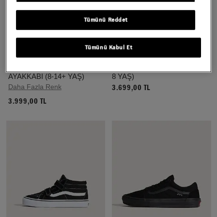
Tümünü Reddet
Tümünü Kabul Et
SADECE VANS.COM.TR'DE
SADECE VANS.COM.TR'DE
YOUTH OLD SKOOL V
ÇOCUK SK8-HI AYAKKABI (4-
AYAKKABI (8-14+ YAŞ)
8 YAŞ)
Daha Fazla Renk
3.699,00 TL
3.999,00 TL