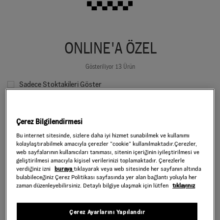
ONLINE'A ÖZEL
Gösteriliyor 13 Ürün
Sadece Stoktakileri Göster
Filtrele
Sırala:
Seçiniz
Çerez Bilgilendirmesi
Bu internet sitesinde, sizlere daha iyi hizmet sunabilmek ve kullanımı
kolaylaştırabilmek amacıyla çerezler ”cookie” kullanılmaktadır.Çerezler,
web sayfalarının kullanıcıları tanıması, sitenin içeriğinin iyileştirilmesi ve
geliştirilmesi amacıyla kişisel verilerinizi toplamaktadır. Çerezlerle
verdiğiniz izni
buraya
tıklayarak veya web sitesinde her sayfanın altında
bulabileceğiniz Çerez Politikası sayfasında yer alan bağlantı yoluyla her
zaman düzenleyebilirsiniz. Detaylı bilgiye ulaşmak için lütfen
tıklayınız
Çerez Ayarlarını Yapılandır