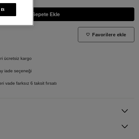
 Et
Sepete Ekle
Favorilere ekle
ne zaman tekrar stoklara gireceğini bilmek istiyorum
i ücretsiz kargo
ay iade seçeneği
i vade farksız 6 taksit fırsatı