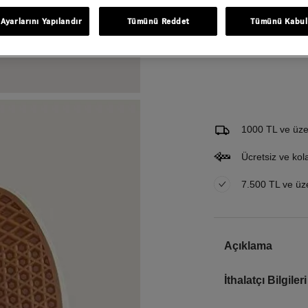
Ayarlarını Yapılandır
Tümünü Reddet
Tümünü Kabul
Gelince Haber Ver
Bu ürünle ilgileniyorum ve 
Email Adresi
1000 TL ve üzer
Ücretsiz ve kol
7.500 TL ve üzer
Açıklama
İthalatçı Bilgileri