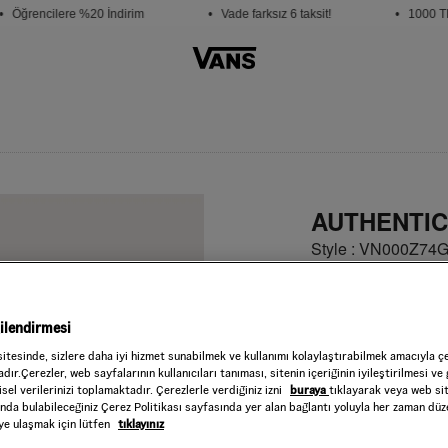
 Öğrencilere %20 İndirim
• Vade farksız 6 taksit!
• 1000 TL v
AUTHENTIC
Style : VN000Z7
4.999,00 TL
Poppy Ember
RENK :
gilendirmesi
Beden
sitesinde, sizlere daha iyi hizmet sunabilmek ve kullanımı kolaylaştırabilmek amacıyla ç
dır.Çerezler, web sayfalarının kullanıcıları tanıması, sitenin içeriğinin iyileştirilmesi ve 
sel verilerinizi toplamaktadır. Çerezlerle verdiğiniz izni
buraya
tıklayarak veya web si
Seçiniz
ında bulabileceğiniz Çerez Politikası sayfasında yer alan bağlantı yoluyla her zaman düze
iye ulaşmak için lütfen
tıklayınız
Beden
Tablosu