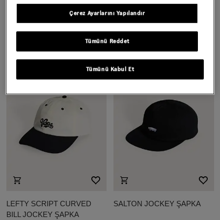
Çerez Ayarlarını Yapılandır
CABALLERO
BOW BACK CURVED BILL
UNSTRUCTURED ŞAPKA
JOCKEY ŞAPKA
Tümünü Reddet
2.199,00 TL
2.199,00 TL
Tümünü Kabul Et
LEFTY SCRIPT CURVED
SALTON JOCKEY ŞAPKA
BILL JOCKEY ŞAPKA