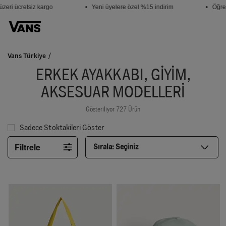
i ücretsiz kargo
• Yeni üyelere özel %15 indirim
• Öğrenci
Vans Türkiye
ERKEK AYAKKABI, GIYIM,
AKSESUAR MODELLERI
Gösteriliyor 727 Ürün
Sadece Stoktakileri Göster
Filtrele
Sırala:
Seçiniz