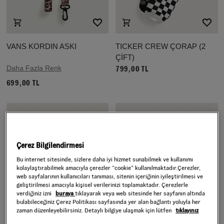
VANS KORDIN ASKI
TICKER CREW ÇORAP (2
ÇİFT)
Daha Fazla Renk
799,00 TL
699,00 TL
Çerez Bilgilendirmesi
Bu internet sitesinde, sizlere daha iyi hizmet sunabilmek ve kullanımı
kolaylaştırabilmek amacıyla çerezler ”cookie” kullanılmaktadır.Çerezler,
web sayfalarının kullanıcıları tanıması, sitenin içeriğinin iyileştirilmesi ve
geliştirilmesi amacıyla kişisel verilerinizi toplamaktadır. Çerezlerle
verdiğiniz izni
buraya
tıklayarak veya web sitesinde her sayfanın altında
bulabileceğiniz Çerez Politikası sayfasında yer alan bağlantı yoluyla her
zaman düzenleyebilirsiniz. Detaylı bilgiye ulaşmak için lütfen
tıklayınız