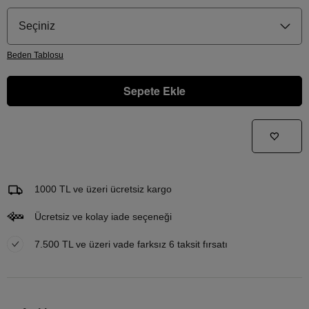
Seçiniz
Beden
Tablosu
Sepete Ekle
Gelince Haber Ver
Bu ürünle ilgileniyorum ve ne zaman tekrar stoklara gireceğini bilmek istiyorum
Email Adresi
1000 TL ve üzeri ücretsiz kargo
Ücretsiz ve kolay iade seçeneği
7.500 TL ve üzeri vade farksız 6 taksit fırsatı