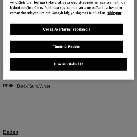
verdiğiniz izni
buraya
tıklayarak veya web sitesinde her sayfanın altında
bulabileceğiniz Çerez Politikası sayfasında yer alan bağlantı yoluyla her
zaman düzenleyebilirsiniz. Detaylı bilgiye ulaşmak için lütfen
tıklayınız
Çerez Ayarlarını Yapılandır
Tümünü Reddet
SKATE SK8-HI AYAKKABI
Style : VN0A5FCCB9K1
Tümünü Kabul Et
5.999,00 TL
Black/Gum/White
RENK :
Beden