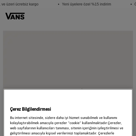
ve üzeri ücretsiz kargo
• Yeni üyelere özel %15 indirim
• Ö
Çerez Bilgilendirmesi
Bu internet sitesinde, sizlere daha iyi hizmet sunabilmek ve kullanımı
kolaylaştırabilmek amacıyla çerezler ”cookie” kullanılmaktadır.Çerezler,
web sayfalarının kullanıcıları tanıması, sitenin içeriğinin iyileştirilmesi ve
geliştirilmesi amacıyla kişisel verilerinizi toplamaktadır. Çerezlerle