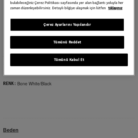
bulabileceğiniz Çerez Politikası sayfasında yer alan bağlantı yoluyla her
zaman düzenleyebilirsiniz. Detaylı bilgiye ulaşmak için lütfen
tıklayınız
Çerez Ayarlarını Yapılandır
Tümünü Reddet
SKATE SAFE LOW AYAKKABI
Tümünü Kabul Et
Style : VN000EEHBWI1
3.419,40 TL
5.699,00 TL
Bone White/Black
RENK :
Beden