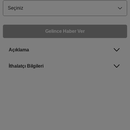
Seçiniz
Gelince Haber Ver
Açıklama
Gelince Haber Ver
Bu ürünle ilgileniyorum ve ne zaman tekrar stoklara gireceğini bilmek istiyorum
İthalatçı Bilgileri
Email Adresi