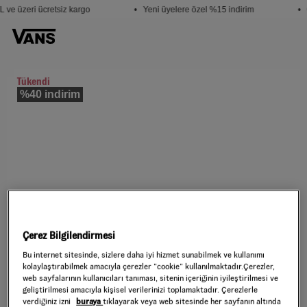
 ve üzeri ücretsiz kargo
• Yeni üyelere özel %15 indirim
• 
Tükendi
%40 indirim
Çerez Bilgilendirmesi
Bu internet sitesinde, sizlere daha iyi hizmet sunabilmek ve kullanımı
kolaylaştırabilmek amacıyla çerezler ”cookie” kullanılmaktadır.Çerezler,
web sayfalarının kullanıcıları tanıması, sitenin içeriğinin iyileştirilmesi ve
geliştirilmesi amacıyla kişisel verilerinizi toplamaktadır. Çerezlerle
verdiğiniz izni
buraya
tıklayarak veya web sitesinde her sayfanın altında