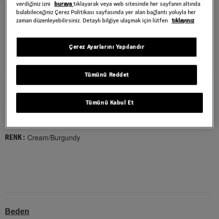
verdiğiniz izni
buraya
tıklayarak veya web sitesinde her sayfanın altında
bulabileceğiniz Çerez Politikası sayfasında yer alan bağlantı yoluyla her
zaman düzenleyebilirsiniz. Detaylı bilgiye ulaşmak için lütfen
tıklayınız
Çerez Ayarlarını Yapılandır
Tümünü Reddet
ROWLEY CLASSIC AYAKKABI
Style : VN000SF4I661
Tümünü Kabul Et
5.999,00 TL
Cream/Burgundy
RENK :
Beden