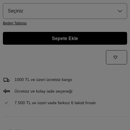
Seçiniz
Beden
Tablosu
Sepete Ekle
Gelince Haber Ver
Bu ürünle ilgileniyorum ve ne zaman tekrar stoklara gireceğini bilmek istiyorum
Email Adresi
1000 TL ve üzeri ücretsiz kargo
Ücretsiz ve kolay iade seçeneği
7.500 TL ve üzeri vade farksız 6 taksit fırsatı