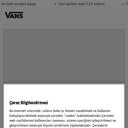
ve üzeri ücretsiz kargo
• Yeni üyelere özel %15 indirim
• Ö
Çerez Bilgilendirmesi
Bu internet sitesinde, sizlere daha iyi hizmet sunabilmek ve kullanımı
kolaylaştırabilmek amacıyla çerezler ”cookie” kullanılmaktadır.Çerezler,
web sayfalarının kullanıcıları tanıması, sitenin içeriğinin iyileştirilmesi ve
geliştirilmesi amacıyla kişisel verilerinizi toplamaktadır. Çerezlerle