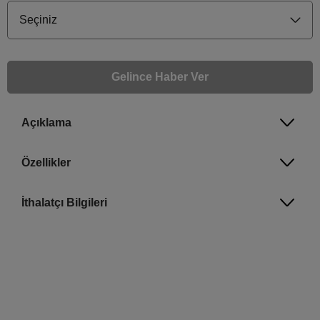
Seçiniz
Gelince Haber Ver
Açıklama
Gelince Haber Ver
Bu ürünle ilgileniyorum ve ne zaman tekrar stoklara gireceğini bilmek istiyorum
Özellikler
Email Adresi
İthalatçı Bilgileri