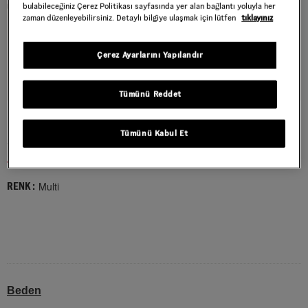
bulabileceğiniz Çerez Politikası sayfasında yer alan bağlantı yoluyla her
zaman düzenleyebilirsiniz. Detaylı bilgiye ulaşmak için lütfen
tıklayınız
Çerez Ayarlarını Yapılandır
Tümünü Reddet
PREMIUM AUTHENTIC AYAKKABI
Tümünü Kabul Et
Style : VN000Y0S4481
4.199,40 TL
6.999,00 TL
Multi
RENK :
Beden