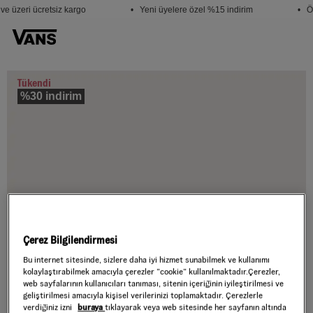
e üzeri ücretsiz kargo
• Yeni üyelere özel %15 indirim
• Öğ
Tükendi
%30 indirim
Çerez Bilgilendirmesi
Bu internet sitesinde, sizlere daha iyi hizmet sunabilmek ve kullanımı
kolaylaştırabilmek amacıyla çerezler ”cookie” kullanılmaktadır.Çerezler,
web sayfalarının kullanıcıları tanıması, sitenin içeriğinin iyileştirilmesi ve
geliştirilmesi amacıyla kişisel verilerinizi toplamaktadır. Çerezlerle
verdiğiniz izni
buraya
tıklayarak veya web sitesinde her sayfanın altında