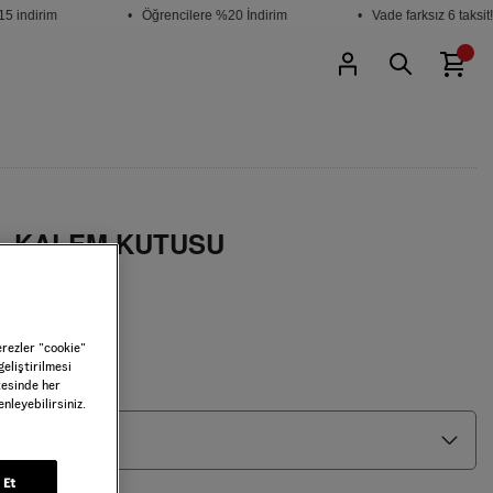
 indirim
• Öğrencilere %20 İndirim
• Vade farksız 6 taksit!
L KALEM KUTUSU
YB21
erezler ”cookie”
geliştirilmesi
tesinde her
nleyebilirsiniz.
 Et