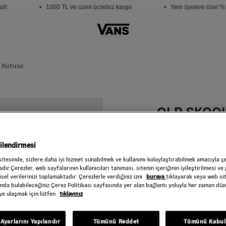
t!
• 1000 TL ve üzeri ücretsiz kargo
• Yeni üyelere özel %15
m Kutusu
OLD SKOO
Style : VN000H58
779,00 TL
gilendirmesi
White/Black
RENK :
sitesinde, sizlere daha iyi hizmet sunabilmek ve kullanımı kolaylaştırabilmek amacıyla ç
dır.Çerezler, web sayfalarının kullanıcıları tanıması, sitenin içeriğinin iyileştirilmesi ve 
Beden
sel verilerinizi toplamaktadır. Çerezlerle verdiğiniz izni
buraya
tıklayarak veya web si
ında bulabileceğiniz Çerez Politikası sayfasında yer alan bağlantı yoluyla her zaman düze
iye ulaşmak için lütfen
tıklayınız
STD
Ayarlarını Yapılandır
Tümünü Reddet
Tümünü Kabul
Beden
Tablosu