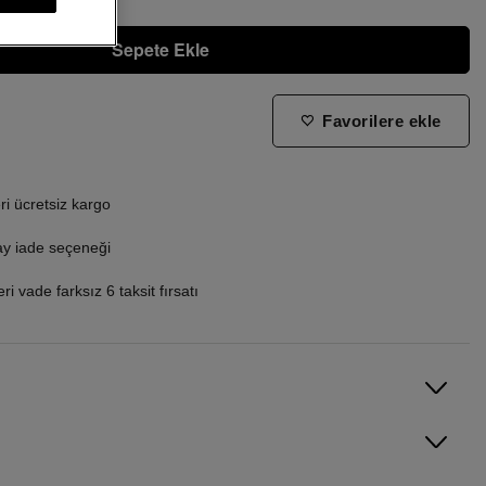
Sepete Ekle
Favorilere ekle
ne zaman tekrar stoklara gireceğini bilmek istiyorum
i ücretsiz kargo
ay iade seçeneği
i vade farksız 6 taksit fırsatı