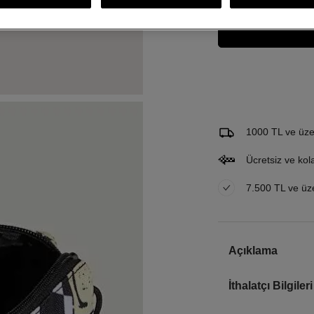
Gelince Haber Ver
Bu ürünle ilgileniyorum ve 
Email Adresi
1000 TL ve üzer
Ücretsiz ve kol
7.500 TL ve üzer
Açıklama
İthalatçı Bilgileri