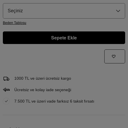
Seçiniz
Beden
Tablosu
Sepete Ekle
Gelince Haber Ver
Bu ürünle ilgileniyorum ve ne zaman tekrar stoklara gireceğini bilmek istiyorum
Email Adresi
1000 TL ve üzeri ücretsiz kargo
Ücretsiz ve kolay iade seçeneği
7.500 TL ve üzeri vade farksız 6 taksit fırsatı