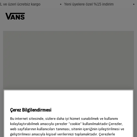
 ve üzeri ücretsiz kargo
• Yeni üyelere özel %15 indirim
• 
Çerez Bilgilendirmesi
Bu internet sitesinde, sizlere daha iyi hizmet sunabilmek ve kullanımı
kolaylaştırabilmek amacıyla çerezler ”cookie” kullanılmaktadır.Çerezler,
web sayfalarının kullanıcıları tanıması, sitenin içeriğinin iyileştirilmesi ve
geliştirilmesi amacıyla kişisel verilerinizi toplamaktadır. Çerezlerle