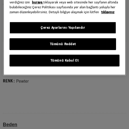
verdiğiniz izni
buraya
tıklayarak veya web sitesinde her sayfanın altında
bulabileceğiniz Çerez Politikası sayfasında yer alan bağlantı yoluyla her
zaman düzenleyebilirsiniz. Detaylı bilgiye ulaşmak için lütfen
tıklayınız
Çerez Ayarlarını Yapılandır
Tümünü Reddet
OLD SKOOL AYAKKABI
Style : VN000D7ZPWT1
Tümünü Kabul Et
5.999,00 TL
Pewter
RENK :
Beden