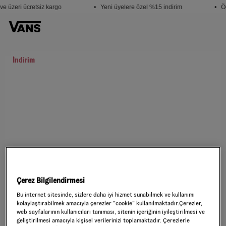
e üzeri ücretsiz kargo
• Yeni üyelere özel %15 indirim
• Öğ
İndirim
Çerez Bilgilendirmesi
Bu internet sitesinde, sizlere daha iyi hizmet sunabilmek ve kullanımı
kolaylaştırabilmek amacıyla çerezler ”cookie” kullanılmaktadır.Çerezler,
web sayfalarının kullanıcıları tanıması, sitenin içeriğinin iyileştirilmesi ve
geliştirilmesi amacıyla kişisel verilerinizi toplamaktadır. Çerezlerle