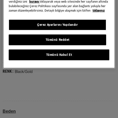
verdiğiniz izni
buraya
tıklayarak veya web sitesinde her sayfanın altında
bulabileceğiniz Çerez Politikası sayfasında yer alan bağlantı yoluyla her
zaman düzenleyebilirsiniz. Detaylı bilgiye ulaşmak için lütfen
tıklayınız
Çerez Ayarlarını Yapılandır
Tümünü Reddet
OLD SKOOL AYAKKABI
Style : VN000E8WZX11
Tümünü Kabul Et
2.249,50 TL
4.499,00 TL
Black/Gold
RENK :
Beden