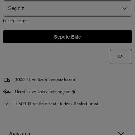
Seçiniz
Beden
Tablosu
Sepete Ekle
Gelince Haber Ver
Bu ürünle ilgileniyorum ve ne zaman tekrar stoklara gireceğini bilmek istiyorum
Email Adresi
1000 TL ve üzeri ücretsiz kargo
Ücretsiz ve kolay iade seçeneği
7.500 TL ve üzeri vade farksız 6 taksit fırsatı
Açıklama