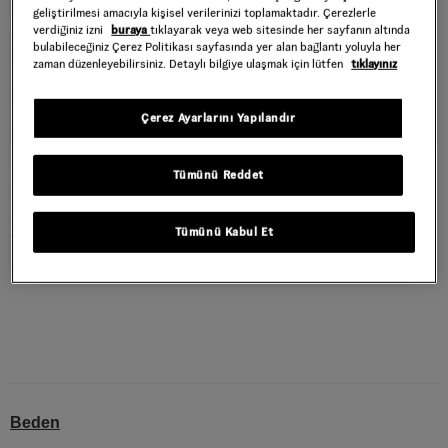
geliştirilmesi amacıyla kişisel verilerinizi toplamaktadır. Çerezlerle
verdiğiniz izni
buraya
tıklayarak veya web sitesinde her sayfanın altında
bulabileceğiniz Çerez Politikası sayfasında yer alan bağlantı yoluyla her
zaman düzenleyebilirsiniz. Detaylı bilgiye ulaşmak için lütfen
tıklayınız
Çerez Ayarlarını Yapılandır
MTE ULTRARANGE NEO VR3 AYAKKABI
Tümünü Reddet
Style : VN000BCEM2T1
3.899,40 TL
6.499,00 TL
Tümünü Kabul Et
Mint
RENK :
Beden