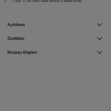
7.500 TL ve üzeri vade farksız 6 taksit fırsatı
Açıklama
Özellikler
İthalatçı Bilgileri