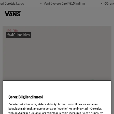
ri ücretsiz kargo
• Yeni üyelere özel %15 indirim
• Öğrenci
İndirim
%40 indirim
Çerez Bilgilendirmesi
Bu internet sitesinde, sizlere daha iyi hizmet sunabilmek ve kullanımı
kolaylaştırabilmek amacıyla çerezler ”cookie” kullanılmaktadır.Çerezler,
web sayfalarının kullanıcıları tanıması, sitenin içeriğinin iyileştirilmesi ve