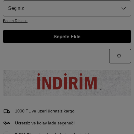
Seçiniz
Beden
Tablosu
Sepete Ekle
Gelince Haber Ver
Bu ürünle ilgileniyorum ve ne zaman tekrar stoklara gireceğini bilmek istiyorum
İNDİRİM
Email Adresi
1000 TL ve üzeri ücretsiz kargo
Ücretsiz ve kolay iade seçeneği