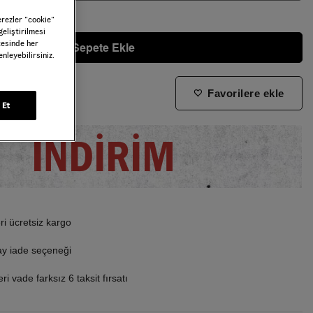
erezler ”cookie”
geliştirilmesi
tesinde her
Sepete Ekle
nleyebilirsiniz.
Favorilere ekle
ne zaman tekrar stoklara gireceğini bilmek istiyorum
 Et
İNDİRİM
i ücretsiz kargo
ay iade seçeneği
i vade farksız 6 taksit fırsatı