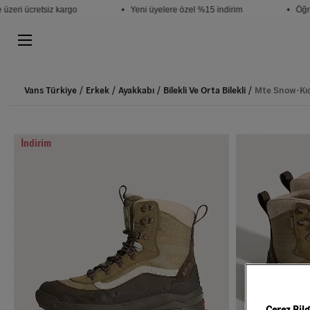
ri ücretsiz kargo
• Yeni üyelere özel %15 indirim
• Öğrenc
Vans Türkiye
Erkek
Ayakkabı
Bilekli Ve Orta Bilekli
Mte Snow-Kıc
İndirim