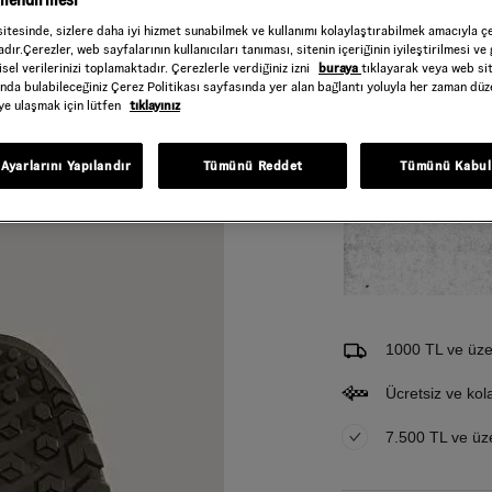
gilendirmesi
Beden
Tablosu
sitesinde, sizlere daha iyi hizmet sunabilmek ve kullanımı kolaylaştırabilmek amacıyla ç
dır.Çerezler, web sayfalarının kullanıcıları tanıması, sitenin içeriğinin iyileştirilmesi ve 
sel verilerinizi toplamaktadır. Çerezlerle verdiğiniz izni
buraya
tıklayarak veya web si
ında bulabileceğiniz Çerez Politikası sayfasında yer alan bağlantı yoluyla her zaman düze
iye ulaşmak için lütfen
tıklayınız
Gelince Haber Ver
Bu ürünle ilgileniyorum ve 
Ayarlarını Yapılandır
Tümünü Reddet
Tümünü Kabul
Email Adresi
1000 TL ve üzer
Ücretsiz ve kol
7.500 TL ve üzer