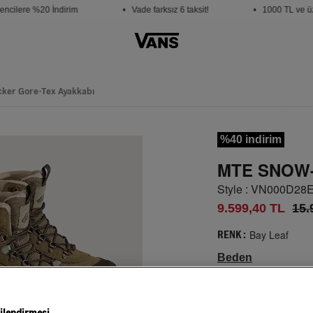
ilere %20 İndirim
• Vade farksız 6 taksit!
• 1000 TL ve üzeri
ker Gore-Tex Ayakkabı
%40 indirim
MTE SNOW-
Style : VN000D28
9.599,40 TL
15.
Bay Leaf
RENK :
Beden
Seçiniz