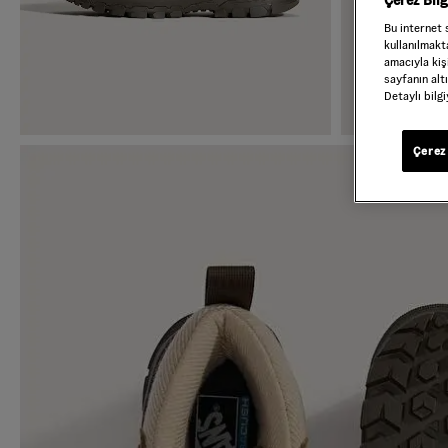
Çerez Bil
Bu internet 
kullanılmakta
amacıyla kişi
sayfanın alt
Detaylı bilg
Çerez 