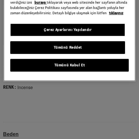
verdiğiniz izni
buraya
tıklayarak veya web sitesinde her sayfanın altında
bulabileceğiniz Çerez Politikası sayfasında yer alan bağlantı yoluyla her
zaman düzenleyebilirsiniz. Detaylı bilgiye ulaşmak için lütfen
tıklayınız
Çerez Ayarlarını Yapılandır
Tümünü Reddet
MICRO PERGS TOTE ÇANTA AKSESUARI
Style : VN000Q9C4MG1
Tümünü Kabul Et
1.099,00 TL
Incense
RENK :
Beden