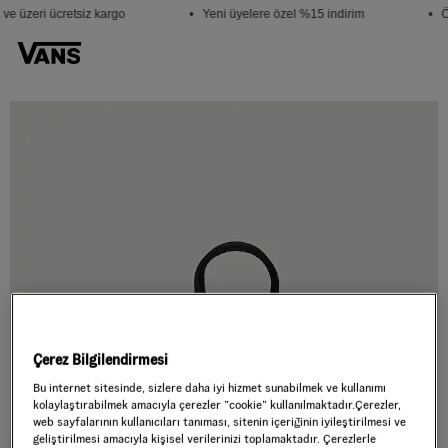
ve üzeri ücretsiz kargo
• Yeni üyelere özel %15 indirim
• Ö
Çerez Bilgilendirmesi
Bu internet sitesinde, sizlere daha iyi hizmet sunabilmek ve kullanımı
kolaylaştırabilmek amacıyla çerezler ”cookie” kullanılmaktadır.Çerezler,
web sayfalarının kullanıcıları tanıması, sitenin içeriğinin iyileştirilmesi ve
geliştirilmesi amacıyla kişisel verilerinizi toplamaktadır. Çerezlerle