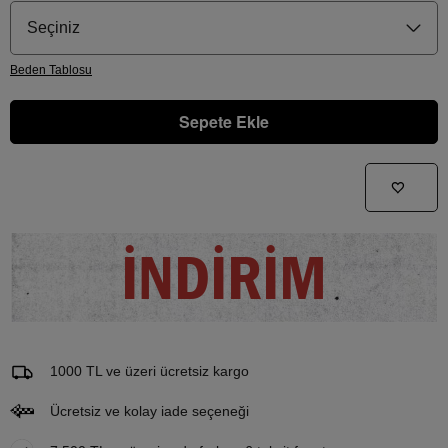
Seçiniz
Beden
Tablosu
Sepete Ekle
Gelince Haber Ver
Bu ürünle ilgileniyorum ve ne zaman tekrar stoklara gireceğini bilmek istiyorum
İNDİRİM
Email Adresi
1000 TL ve üzeri ücretsiz kargo
Ücretsiz ve kolay iade seçeneği