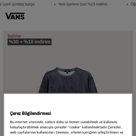
 üzeri ücretsiz kargo
• Yeni üyelere özel %15 indirim
• Öğr
İndirim
%30 + %10 indirim
Çerez Bilgilendirmesi
Bu internet sitesinde, sizlere daha iyi hizmet sunabilmek ve kullanımı
kolaylaştırabilmek amacıyla çerezler ”cookie” kullanılmaktadır.Çerezler,
web sayfalarının kullanıcıları tanıması, sitenin içeriğinin iyileştirilmesi ve