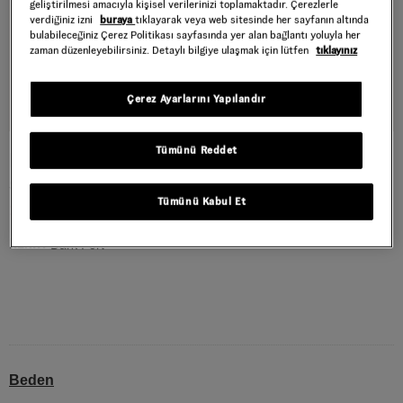
geliştirilmesi amacıyla kişisel verilerinizi toplamaktadır. Çerezlerle
verdiğiniz izni
buraya
tıklayarak veya web sitesinde her sayfanın altında
bulabileceğiniz Çerez Politikası sayfasında yer alan bağlantı yoluyla her
zaman düzenleyebilirsiniz. Detaylı bilgiye ulaşmak için lütfen
tıklayınız
Çerez Ayarlarını Yapılandır
Tümünü Reddet
LUDLOW MESH GÖMLEK
Style : VN000Q0VEMS1
Tümünü Kabul Et
1.399,30 TL
1.999,00 TL
Dark Port
RENK :
Beden