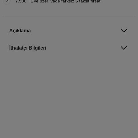
7.500 TL ve üzeri vade farksız 6 taksit fırsatı
Açıklama
İthalatçı Bilgileri