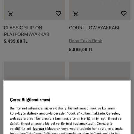
CLASSIC SLIP-ON
COURT LOW AYAKKABI
PLATFORM AYAKKABI
Daha Fazla Renk
5.499,00 TL
5.999,00 TL
Çerez Bilgilendirmesi
Bu internet sitesinde, sizlere daha iyi hizmet sunabilmek ve kullanımı
kolaylaştırabilmek amacıyla çerezler ”cookie” kullanılmaktadır.Çerezler,
web sayfalarının kullanıcıları tanıması, sitenin içeriğinin iyileştirilmesi ve
geliştirilmesi amacıyla kişisel verilerinizi toplamaktadır. Çerezlerle
verdiğiniz izni
buraya
tıklayarak veya web sitesinde her sayfanın altında
bulabileceğiniz Çerez Politikası sayfasında yer alan bağlantı yoluyla her