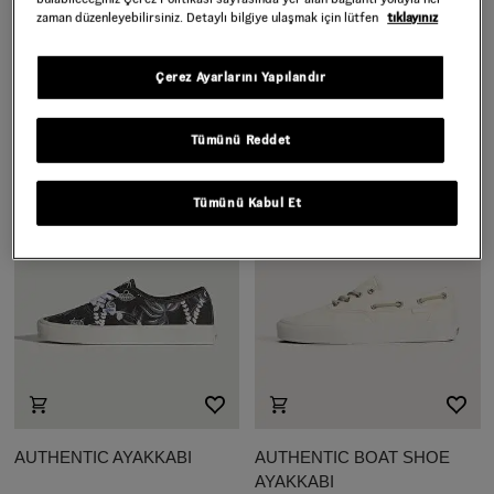
zaman düzenleyebilirsiniz. Detaylı bilgiye ulaşmak için lütfen
tıklayınız
OLD SKOOL 36 CUP
OLD SKOOL AYAKKABI
AYAKKABI
Çerez Ayarlarını Yapılandır
5.999,00 TL
5.999,00 TL
Tümünü Reddet
Tümünü Kabul Et
AUTHENTIC AYAKKABI
AUTHENTIC BOAT SHOE
AYAKKABI