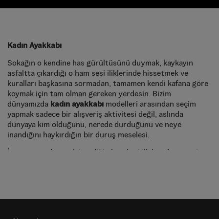
Kadın Ayakkabı
Sokağın o kendine has gürültüsünü duymak, kaykayın
asfaltta çıkardığı o ham sesi iliklerinde hissetmek ve
kuralları başkasına sormadan, tamamen kendi kafana göre
koymak için tam olman gereken yerdesin. Bizim
dünyamızda
kadın ayakkabı
modelleri arasından seçim
yapmak sadece bir alışveriş aktivitesi değil, aslında
dünyaya kim olduğunu, nerede durduğunu ve neye
inandığını haykırdığın bir duruş meselesi.
İster rampada o çok istediğin hareketi ilk kez denemenin
heyecanını yaşa, ister şehrin kaotik sokaklarında sadece
kendi tarzını konuşturarak yürü, Vans modelleriyle o özgür
ruhu her adımda, her saniye hissedebilirsin. 1966'dan bu
yana süregelen o meşhur asi miras, bugün senin cesur
adımlarınla yeniden hayat buluyor.