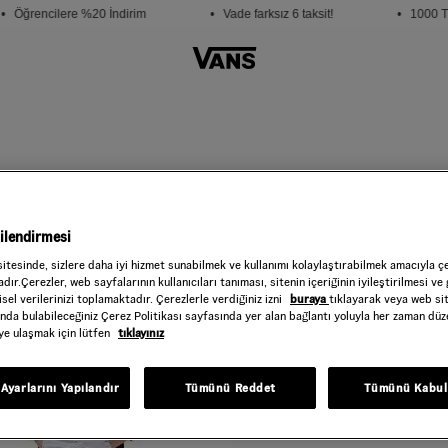
• Öğrencilere %20 İndirim
• Vade farksız 6 taksit!
• 1000 TL
gilendirmesi
sitesinde, sizlere daha iyi hizmet sunabilmek ve kullanımı kolaylaştırabilmek amacıyla ç
dır.Çerezler, web sayfalarının kullanıcıları tanıması, sitenin içeriğinin iyileştirilmesi ve 
 indirim
sel verilerinizi toplamaktadır. Çerezlerle verdiğiniz izni
buraya
tıklayarak veya web si
ında bulabileceğiniz Çerez Politikası sayfasında yer alan bağlantı yoluyla her zaman düze
iye ulaşmak için lütfen
tıklayınız
Ayarlarını Yapılandır
Tümünü Reddet
Tümünü Kabul