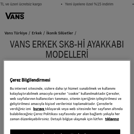
L ve üzeri ücretsiz kargo
• Yeni üyelere özel %15 indirim
•
Vans Türkiye
Erkek
İkonik Silüetler
VANS ERKEK SK8-Hİ AYAKKABI
MODELLERİ
Gösteriliyor 2 Ürün
Sadece Stoktakileri Göster
Çerez Bilgilendirmesi
Filtrele
Sırala:
Seçiniz
Bu internet sitesinde, sizlere daha iyi hizmet sunabilmek ve kullanımı
kolaylaştırabilmek amacıyla çerezler ”cookie” kullanılmaktadır.Çerezler,
web sayfalarının kullanıcıları tanıması, sitenin içeriğinin iyileştirilmesi ve
geliştirilmesi amacıyla kişisel verilerinizi toplamaktadır. Çerezlerle
verdiğiniz izni
buraya
tıklayarak veya web sitesinde her sayfanın altında
bulabileceğiniz Çerez Politikası sayfasında yer alan bağlantı yoluyla her
zaman düzenleyebilirsiniz. Detaylı bilgiye ulaşmak için lütfen
tıklayınız