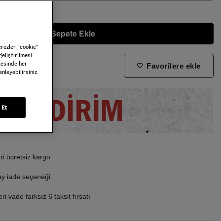
Sepete Ekle
erezler ”cookie”
geliştirilmesi
tesinde her
Favorilere ekle
nleyebilirsiniz.
ne zaman tekrar stoklara gireceğini bilmek istiyorum
İNDİRİM
 Et
i ücretsiz kargo
ay iade seçeneği
i vade farksız 6 taksit fırsatı