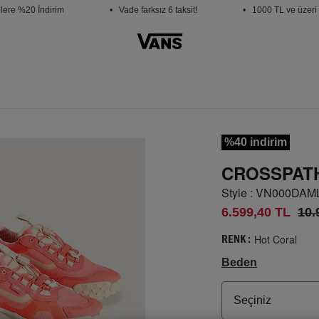
 %20 İndirim
• Vade farksız 6 taksit!
• 1000 TL ve üzeri ücre
%40 indirim
CROSSPATH
Style : VN000DA
6.599,40 TL
10.
Hot Coral
RENK :
Beden
Seçiniz