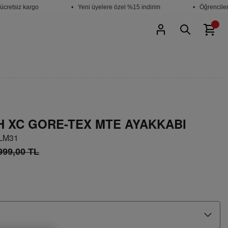
tsiz kargo
• Yeni üyelere özel %15 indirim
• Öğrencilere %
 XC GORE-TEX MTE AYAKKABI
MLM31
999,00 TL