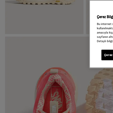
Çerez Bil
Bu internet 
kullanılmakta
amacıyla kişi
sayfanın alt
Detaylı bilg
Çerez 