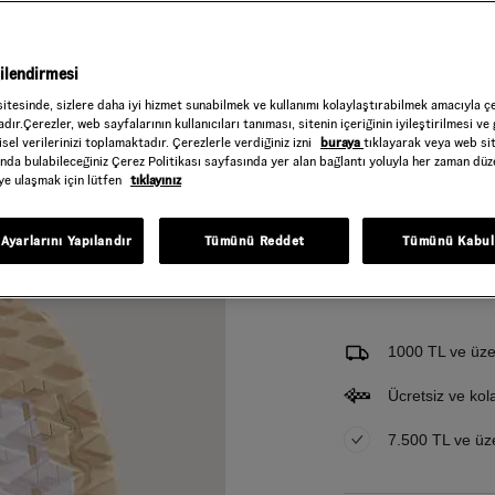
Beden
Tablosu
gilendirmesi
sitesinde, sizlere daha iyi hizmet sunabilmek ve kullanımı kolaylaştırabilmek amacıyla ç
dır.Çerezler, web sayfalarının kullanıcıları tanıması, sitenin içeriğinin iyileştirilmesi ve 
Gelince Haber Ver
sel verilerinizi toplamaktadır. Çerezlerle verdiğiniz izni
buraya
tıklayarak veya web si
ında bulabileceğiniz Çerez Politikası sayfasında yer alan bağlantı yoluyla her zaman düze
Bu ürünle ilgileniyorum ve 
iye ulaşmak için lütfen
tıklayınız
Email Adresi
Ayarlarını Yapılandır
Tümünü Reddet
Tümünü Kabul
1000 TL ve üzer
Ücretsiz ve kol
7.500 TL ve üzer