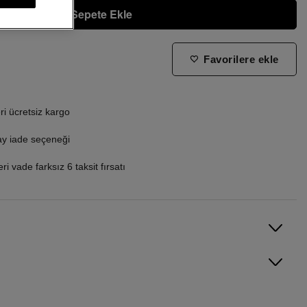
Sepete Ekle
Favorilere ekle
ne zaman tekrar stoklara gireceğini bilmek istiyorum
i ücretsiz kargo
ay iade seçeneği
i vade farksız 6 taksit fırsatı