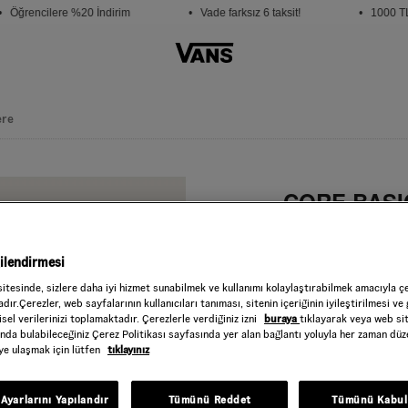
 Öğrencilere %20 İndirim
• Vade farksız 6 taksit!
• 1000 TL v
ere
CORE BASI
Style : VN000QB4
1.499,00 TL
gilendirmesi
Black
RENK :
sitesinde, sizlere daha iyi hizmet sunabilmek ve kullanımı kolaylaştırabilmek amacıyla ç
dır.Çerezler, web sayfalarının kullanıcıları tanıması, sitenin içeriğinin iyileştirilmesi ve 
Beden
sel verilerinizi toplamaktadır. Çerezlerle verdiğiniz izni
buraya
tıklayarak veya web si
ında bulabileceğiniz Çerez Politikası sayfasında yer alan bağlantı yoluyla her zaman düze
iye ulaşmak için lütfen
tıklayınız
STD
Ayarlarını Yapılandır
Tümünü Reddet
Tümünü Kabul