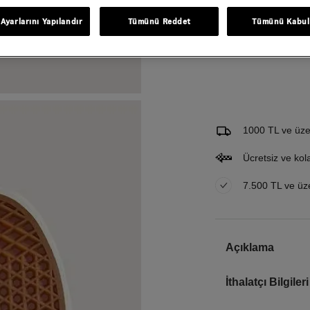
Ayarlarını Yapılandır
Tümünü Reddet
Tümünü Kabul
Gelince Haber Ver
Bu ürünle ilgileniyorum ve 
Email Adresi
1000 TL ve üzer
Ücretsiz ve kol
7.500 TL ve üzer
Açıklama
İthalatçı Bilgileri