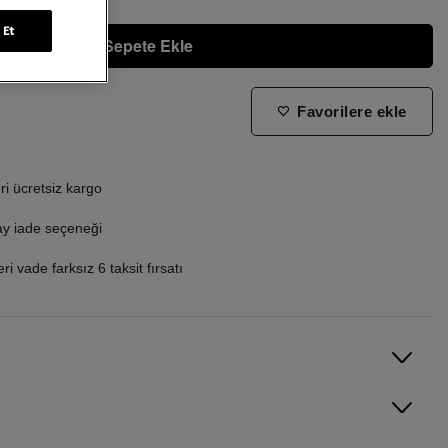
 Et
Sepete Ekle
Favorilere ekle
ne zaman tekrar stoklara gireceğini bilmek istiyorum
i ücretsiz kargo
ay iade seçeneği
i vade farksız 6 taksit fırsatı