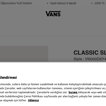
ğrencilere %20 İndirim
• Vade farksız 6 taksit!
• 1000 TL ve
CLASSIC S
Style : VN000D6
4.999,00 TL
Incense
RENK :
gilendirmesi
Beden
sitesinde, sizlere daha iyi hizmet sunabilmek ve kullanımı kolaylaştırabilmek amacıyla ç
dır.Çerezler, web sayfalarının kullanıcıları tanıması, sitenin içeriğinin iyileştirilmesi ve 
sel verilerinizi toplamaktadır. Çerezlerle verdiğiniz izni
buraya
tıklayarak veya web si
Seçiniz
ında bulabileceğiniz Çerez Politikası sayfasında yer alan bağlantı yoluyla her zaman düze
iye ulaşmak için lütfen
tıklayınız
Beden
Tablosu