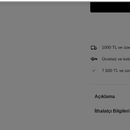
Gelince Haber Ver
Bu ürünle ilgileniyorum ve 
Email Adresi
1000 TL ve üzer
Ücretsiz ve kol
7.500 TL ve üzer
Açıklama
İthalatçı Bilgileri