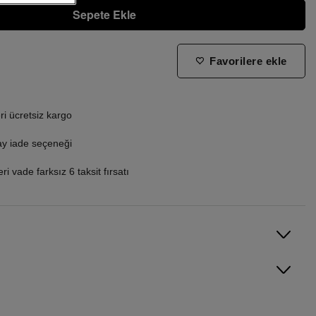
Sepete Ekle
Favorilere ekle
ne zaman tekrar stoklara gireceğini bilmek istiyorum
i ücretsiz kargo
ay iade seçeneği
i vade farksız 6 taksit fırsatı