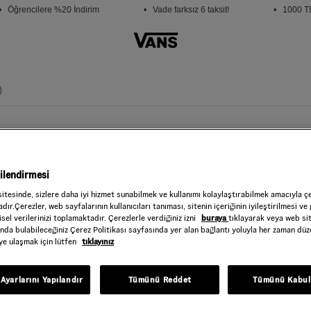
 Öğrencilere %20 İndirim
• Vade farksız 6 taksit!
• 1000 TL 
)
CLASSIC C
Style : VN000QC
gilendirmesi
1.499,00 TL
sitesinde, sizlere daha iyi hizmet sunabilmek ve kullanımı kolaylaştırabilmek amacıyla ç
dır.Çerezler, web sayfalarının kullanıcıları tanıması, sitenin içeriğinin iyileştirilmesi ve 
White
RENK :
sel verilerinizi toplamaktadır. Çerezlerle verdiğiniz izni
buraya
tıklayarak veya web si
ında bulabileceğiniz Çerez Politikası sayfasında yer alan bağlantı yoluyla her zaman düze
Beden
iye ulaşmak için lütfen
tıklayınız
Seçiniz
Ayarlarını Yapılandır
Tümünü Reddet
Tümünü Kabul