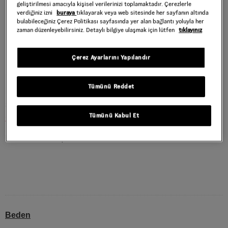
geliştirilmesi amacıyla kişisel verilerinizi toplamaktadır. Çerezlerle
verdiğiniz izni
buraya
tıklayarak veya web sitesinde her sayfanın altında
bulabileceğiniz Çerez Politikası sayfasında yer alan bağlantı yoluyla her
zaman düzenleyebilirsiniz. Detaylı bilgiye ulaşmak için lütfen
tıklayınız
Çerez Ayarlarını Yapılandır
Tümünü Reddet
BLOCKED BOX LOOSE EŞOFMAN ALTI
Style : VN000RAXE2V1
Tümünü Kabul Et
2.399,40 TL
3.999,00 TL
Warm Taupe
RENK :
Beden