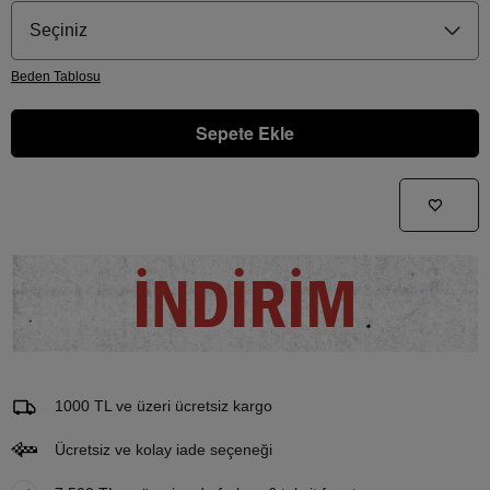
Seçiniz
Beden
Tablosu
Sepete Ekle
Gelince Haber Ver
Bu ürünle ilgileniyorum ve ne zaman tekrar stoklara gireceğini bilmek istiyorum
İNDİRİM
Email Adresi
1000 TL ve üzeri ücretsiz kargo
Ücretsiz ve kolay iade seçeneği