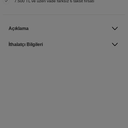
7.500 TL ve üzeri vade farksız 6 taksit fırsatı
Açıklama
İthalatçı Bilgileri