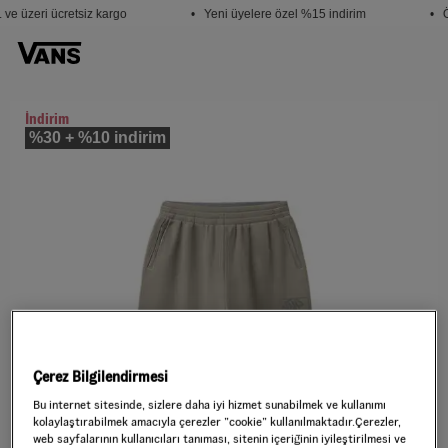
ve üzeri ücretsiz kargo
• Yeni üyelere özel %15 indirim
• Ö
İndirim
%30 + %10 indirim
Çerez Bilgilendirmesi
Bu internet sitesinde, sizlere daha iyi hizmet sunabilmek ve kullanımı
kolaylaştırabilmek amacıyla çerezler ”cookie” kullanılmaktadır.Çerezler,
web sayfalarının kullanıcıları tanıması, sitenin içeriğinin iyileştirilmesi ve