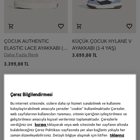
ÇOCUK AUTHENTIC
KÜÇÜK ÇOCUK HYLANE V
ELASTIC LACE AYAKKABI (4-
AYAKKABI (1-4 YAŞ)
8 YAŞ)
Daha Fazla Renk
3.699,00 TL
3.399,00 TL
Çerez Bilgilendirmesi
Bu internet sitesinde, sizlere daha iyi hizmet sunabilmek ve kullanımı
kolaylaştırabilmek amacıyla çerezler ”cookie” kullanılmaktadır.Çerezler,
web sayfalarının kullanıcıları tanıması, sitenin içeriğinin iyileştirilmesi ve
geliştirilmesi amacıyla kişisel verilerinizi toplamaktadır. Çerezlerle
verdiğiniz izni
buraya
tıklayarak veya web sitesinde her sayfanın altında
bulabileceğiniz Çerez Politikası sayfasında yer alan bağlantı yoluyla her
zaman düzenleyebilirsiniz. Detaylı bilgiye ulaşmak için lütfen
tıklayınız