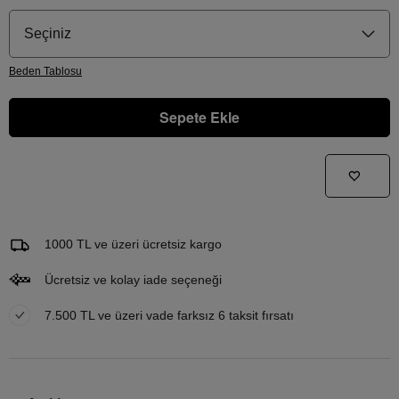
Seçiniz
Beden
Tablosu
Sepete Ekle
Gelince Haber Ver
Bu ürünle ilgileniyorum ve ne zaman tekrar stoklara gireceğini bilmek istiyorum
Email Adresi
1000 TL ve üzeri ücretsiz kargo
Ücretsiz ve kolay iade seçeneği
7.500 TL ve üzeri vade farksız 6 taksit fırsatı