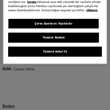
verdiğiniz izni
buraya
tıklayarak veya web sitesinde her sayfanın altında
bulabileceğiniz Çerez Politikası sayfasında yer alan bağlantı yoluyla her
zaman düzenleyebilirsiniz. Detaylı bilgiye ulaşmak için lütfen
tıklayınız
Çerez Ayarlarını Yapılandır
Tümünü Reddet
AUTHENTIC HI 2.0 AYAKKABI
Style : VN000E8H2VZ1
Tümünü Kabul Et
5.499,00 TL
Classic White
RENK :
Beden