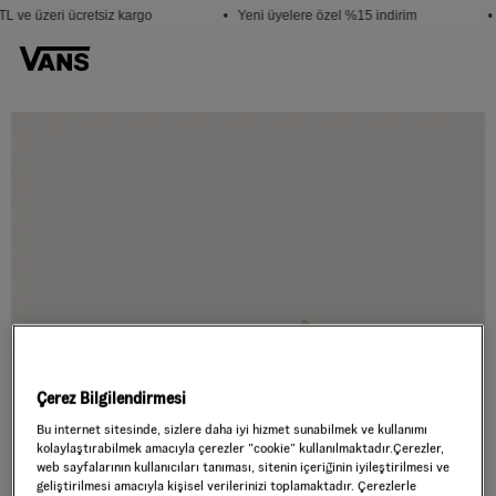
L ve üzeri ücretsiz kargo
• Yeni üyelere özel %15 indirim
•
Çerez Bilgilendirmesi
Bu internet sitesinde, sizlere daha iyi hizmet sunabilmek ve kullanımı
kolaylaştırabilmek amacıyla çerezler ”cookie” kullanılmaktadır.Çerezler,
web sayfalarının kullanıcıları tanıması, sitenin içeriğinin iyileştirilmesi ve
geliştirilmesi amacıyla kişisel verilerinizi toplamaktadır. Çerezlerle