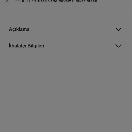
7.500 TL ve üzeri vade farksız 6 taksit fırsatı
Açıklama
İthalatçı Bilgileri