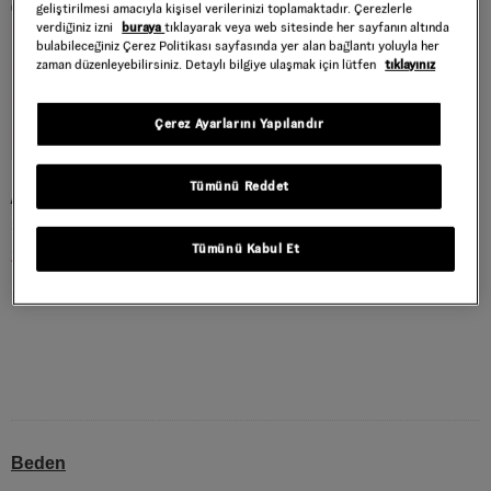
geliştirilmesi amacıyla kişisel verilerinizi toplamaktadır. Çerezlerle
verdiğiniz izni
buraya
tıklayarak veya web sitesinde her sayfanın altında
bulabileceğiniz Çerez Politikası sayfasında yer alan bağlantı yoluyla her
zaman düzenleyebilirsiniz. Detaylı bilgiye ulaşmak için lütfen
tıklayınız
Çerez Ayarlarını Yapılandır
Tümünü Reddet
AUTHENTIC AYAKKABI
Style : VN000EHHCYL1
Tümünü Kabul Et
2.579,40 TL
4.299,00 TL
Multi
RENK :
Beden