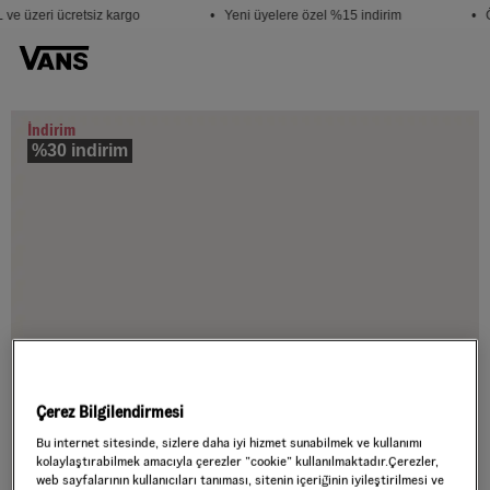
ve üzeri ücretsiz kargo
• Yeni üyelere özel %15 indirim
• Ö
İndirim
%30 indirim
Çerez Bilgilendirmesi
Bu internet sitesinde, sizlere daha iyi hizmet sunabilmek ve kullanımı
kolaylaştırabilmek amacıyla çerezler ”cookie” kullanılmaktadır.Çerezler,
web sayfalarının kullanıcıları tanıması, sitenin içeriğinin iyileştirilmesi ve