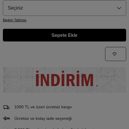
Seçiniz
Beden
Tablosu
Sepete Ekle
Gelince Haber Ver
Bu ürünle ilgileniyorum ve ne zaman tekrar stoklara gireceğini bilmek istiyorum
İNDİRİM
Email Adresi
1000 TL ve üzeri ücretsiz kargo
Ücretsiz ve kolay iade seçeneği