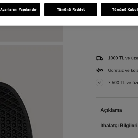
Ayarlarını Yapılandır
Tümünü Reddet
Tümünü Kabul
Gelince Haber Ver
Bu ürünle ilgileniyorum ve 
Email Adresi
1000 TL ve üzer
Ücretsiz ve kol
7.500 TL ve üzer
Açıklama
İthalatçı Bilgileri