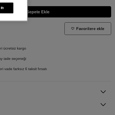
 Et
Sepete Ekle
Favorilere ekle
ne zaman tekrar stoklara gireceğini bilmek istiyorum
i ücretsiz kargo
ay iade seçeneği
i vade farksız 6 taksit fırsatı