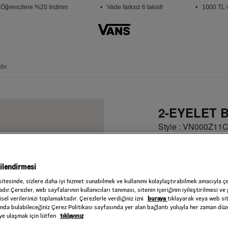
ğrencilere %20 İndirim
• Vade farksız 6 taksit!
• 1000 TL ve 
abı
2-EYELET 
Style : VN000Z11
5.999,00 TL
Black
RENK :
gilendirmesi
Beden
sitesinde, sizlere daha iyi hizmet sunabilmek ve kullanımı kolaylaştırabilmek amacıyla ç
dır.Çerezler, web sayfalarının kullanıcıları tanıması, sitenin içeriğinin iyileştirilmesi ve 
sel verilerinizi toplamaktadır. Çerezlerle verdiğiniz izni
buraya
tıklayarak veya web si
Seçiniz
ında bulabileceğiniz Çerez Politikası sayfasında yer alan bağlantı yoluyla her zaman düze
iye ulaşmak için lütfen
tıklayınız
Beden
Tablosu